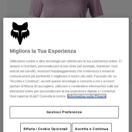
Pantaloni & Pantaloncini
Protezioni
Pantaloni
Camicie
Pantaloni
Maschere
Vedi tutto
Guanti
Calze
Pantaloncini
Vedi tutto
Giacche
Giacche
Donna
Protezioni
Migliora la Tua Esperienza
T-shirt
Guanti
Moto
Utilizziamo cookie e altre tecnologie per ottimizzare la tua esperienza online. Ci
Maschere
Felpe
aiutano a ricordarti, personalizzare la tua visita (ad esempio, mantener i tuoi
Protezioni
Caschi
articoli nel carrello, mostrarti l’equipaggiamento che ti interessa e inviarti le
Giacche
comunicazioni più pertinenti) e migliorare il nostro sito web. Facendo clic su
Calze
Maglie​
"Accetta e Continua", accetti queste tecnologie e consenti a noi e ai nostri
Pantaloni & Pantaloncini
Maschere
partner di fiducia di raccogliere, utilizzare e condividere informazioni sulle tue
Pantaloni
interazioni online per personalizzare la tua esperienza digitale e i contenuti.
Borse e accessori
Camicie
Recensioni
Vuoi saperne di più? Consulta la nostra
Informativa sulla Privacy
.
Stivali
Calze
Vedi tutto
Maglia Maniche Corte Flexair Donna
Parti di ricambio
Protezioni
Gestisci Preferenze
Accessori
Guanti
Prodotto n.
31095
Bambini
Maschere
Parti di ricambio
Rifiuta i Cookie Opzionali
Accetta e Continua
Price reduced from
to
€ 59.99
€ 30.00
50% OFF