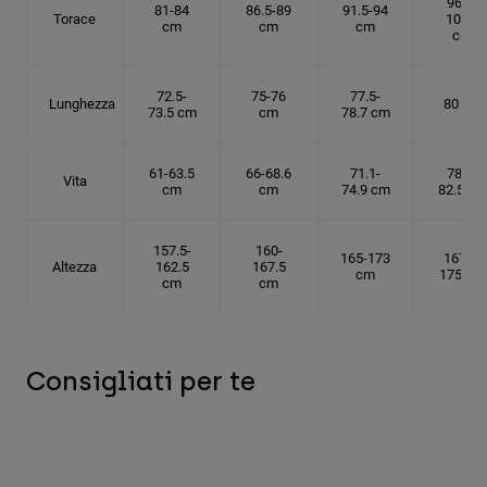
96.5-
81-84
86.5-89
91.5-94
Torace
101.5
cm
cm
cm
cm
72.5-
75-76
77.5-
Lunghezza
80 cm
73.5 cm
cm
78.7 cm
61-63.5
66-68.6
71.1-
78.7-
Vita
cm
cm
74.9 cm
82.5 cm
157.5-
160-
165-173
167.5-
Altezza
162.5
167.5
cm
175 cm
cm
cm
Consigliati per te