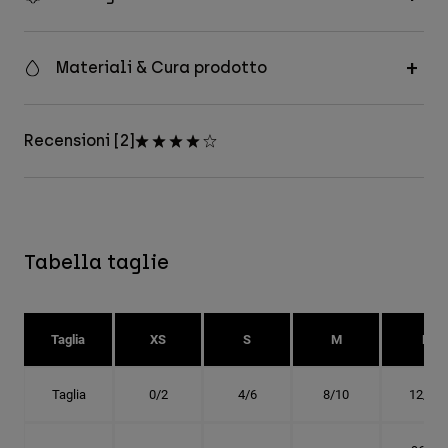
Materiali & Cura prodotto
Recensioni [2]
Tabella taglie
Taglia
XS
S
M
L
Taglia
0/2
4/6
8/10
12/14