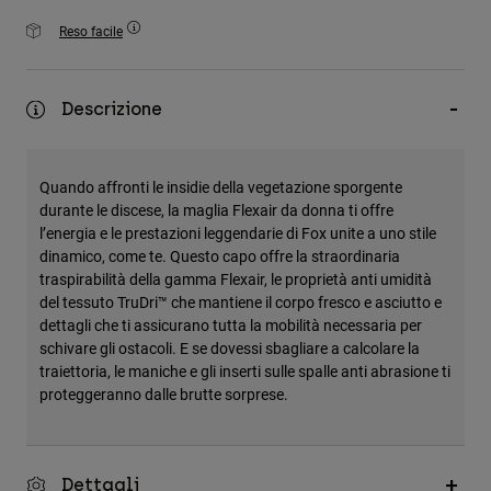
Accessori
Reso facile
Tutti gli accessori
Borse e zaini
Descrizione
Cappelli e Berretti
Vedi tutto
Quando affronti le insidie della vegetazione sporgente
durante le discese, la maglia Flexair da donna ti offre
l’energia e le prestazioni leggendarie di Fox unite a uno stile
dinamico, come te. Questo capo offre la straordinaria
traspirabilità della gamma Flexair, le proprietà anti umidità
del tessuto TruDri™ che mantiene il corpo fresco e asciutto e
dettagli che ti assicurano tutta la mobilità necessaria per
schivare gli ostacoli. E se dovessi sbagliare a calcolare la
traiettoria, le maniche e gli inserti sulle spalle anti abrasione ti
proteggeranno dalle brutte sorprese.
Dettagli