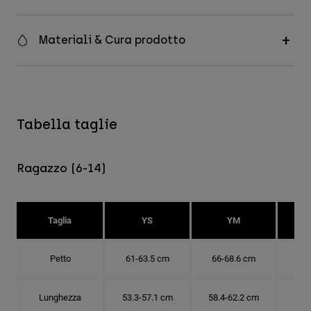
Materiali & Cura prodotto
Tabella taglie
Ragazzo (6-14)
Taglia
YS
YM
Petto
61-63.5 cm
66-68.6 cm
71-
Lunghezza
53.3-57.1 cm
58.4-62.2 cm
63.