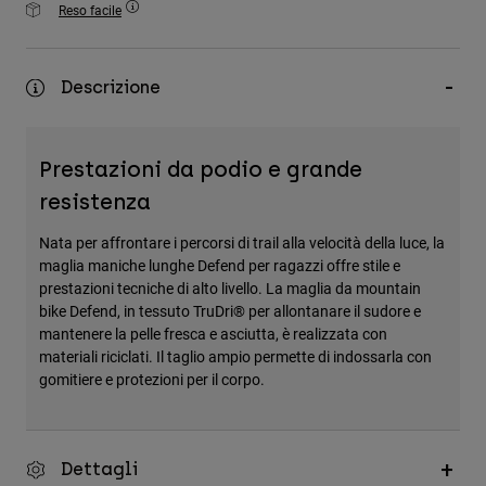
Reso facile
Accessori
Tutti gli accessori
Descrizione
Borse e zaini
Cappelli e Berretti
Prestazioni da podio e grande
Vedi tutto
resistenza
Nata per affrontare i percorsi di trail alla velocità della luce, la
maglia maniche lunghe Defend per ragazzi offre stile e
prestazioni tecniche di alto livello. La maglia da mountain
bike Defend, in tessuto TruDri® per allontanare il sudore e
mantenere la pelle fresca e asciutta, è realizzata con
materiali riciclati. Il taglio ampio permette di indossarla con
gomitiere e protezioni per il corpo.
Dettagli