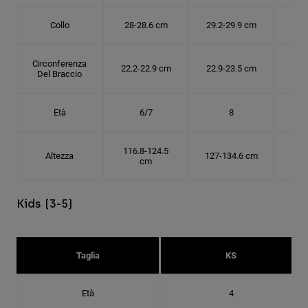
Collo
28-28.6 cm
29.2-29.9 cm
30.
Circonferenza
22.2-22.9 cm
22.9-23.5 cm
24.
Del Braccio
Età
6/7
8
116.8-124.5
Altezza
127-134.6 cm
137
cm
Kids (3-5)
Taglia
KS
Età
4