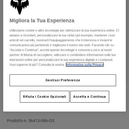
Pantaloni & Pantaloncini
Protezioni
Pantaloni
Camicie
Pantaloni
Maschere
Vedi tutto
Migliora la Tua Esperienza
Guanti
Calze
Pantaloncini
Utilizziamo cookie e altre tecnologie per ottimizzare la tua esperienza online. Ci
Vedi tutto
Giacche
aiutano a ricordarti, personalizzare la tua visita (ad esempio, mantener i tuoi
articoli nel carrello, mostrarti l’equipaggiamento che ti interessa e inviarti le
Giacche
Donna
comunicazioni più pertinenti) e migliorare il nostro sito web. Facendo clic su
Protezioni
"Accetta e Continua", accetti queste tecnologie e consenti a noi e ai nostri
T-shirt
Guanti
partner di fiducia di raccogliere, utilizzare e condividere informazioni sulle tue
Moto
interazioni online per personalizzare la tua esperienza digitale e i contenuti.
Maschere
Felpe
Vuoi saperne di più? Consulta la nostra
Informativa sulla Privacy
.
Protezioni
Caschi
Giacche
Calze
Maglie​
Gestisci Preferenze
Pantaloni & Pantaloncini
Maschere
Pantaloni
Borse e accessori
Camicie
Recensioni
Stivali
Calze
Rifiuta i Cookie Opzionali
Accetta e Continua
Vedi tutto
Maschera da ragazzo Main Collect
Parti di ricambio
Protezioni
Mirrored Lens
Accessori
Guanti
Prodotto n.
36413-086-OS
Bambini
Maschere
Parti di ricambio