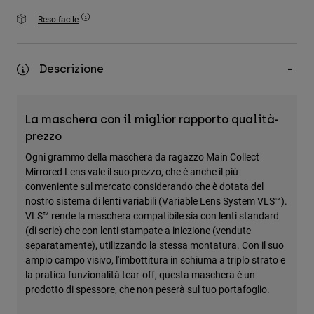
Accessori
Reso facile
Tutti gli accessori
Borse e zaini
Descrizione
Cappelli e Berretti
Vedi tutto
La maschera con il miglior rapporto qualità-
prezzo
Ogni grammo della maschera da ragazzo Main Collect
Mirrored Lens vale il suo prezzo, che è anche il più
conveniente sul mercato considerando che è dotata del
nostro sistema di lenti variabili (Variable Lens System VLS™).
VLS™ rende la maschera compatibile sia con lenti standard
(di serie) che con lenti stampate a iniezione (vendute
separatamente), utilizzando la stessa montatura. Con il suo
ampio campo visivo, l'imbottitura in schiuma a triplo strato e
la pratica funzionalità tear-off, questa maschera è un
prodotto di spessore, che non peserà sul tuo portafoglio.