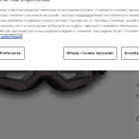
ookie e altre tecnologie per ottimizzare la tua esperienza online. Ci aiutano a ricordarti, person
mpio, mantener i tuoi articoli nel carrello, mostrarti l’equipaggiamento che ti interessa e inviarti
C
 più pertinenti) e migliorare il nostro sito web. Facendo clic su "Accetta e Continua", accetti 
onsenti a noi e ai nostri partner di fiducia di raccogliere, utilizzare e condividere informazioni 
nline per personalizzare la tua esperienza digitale e i contenuti. Vuoi saperne di più? Consulta 
 sulla Privacy
.
 Preferenze
Rifiuta i Cookie Opzionali
Accetta