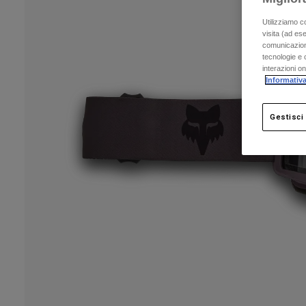
Utilizziamo c
visita (ad ese
comunicazioni
tecnologie e c
interazioni o
Informativa
Gestisci