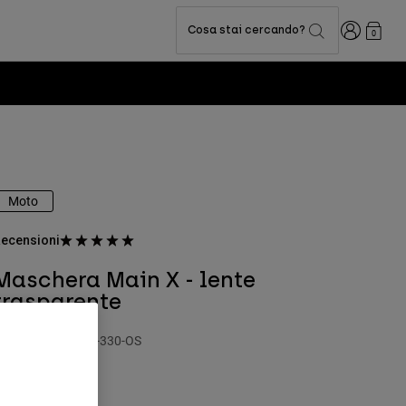
Accedi
Cosa stai cercando?
0
Moto
ecensioni
Maschera Main X - lente
trasparente
rodotto n.
32988-330-OS
 44.99