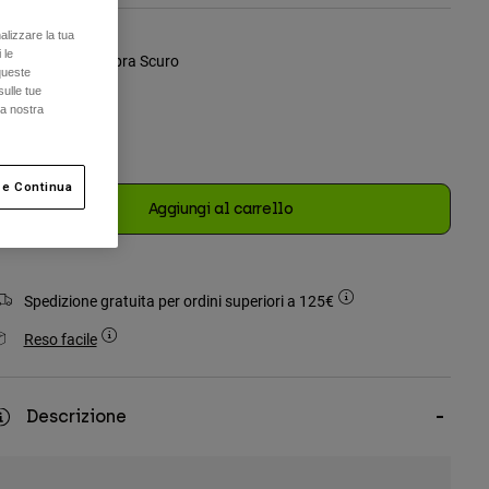
alizzare la tua
 le
olore -
Grigio Ombra Scuro
queste
sulle tue
la nostra
selezionato
 e Continua
Aggiungi al carrello
Spedizione gratuita per ordini superiori a 125€
Reso facile
Descrizione