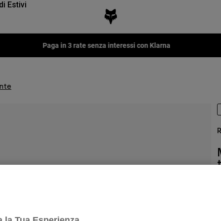
di Estivi
Paga in 3 rate senza interessi con Klarna
ente
R
P
€
a la Tua Esperienza