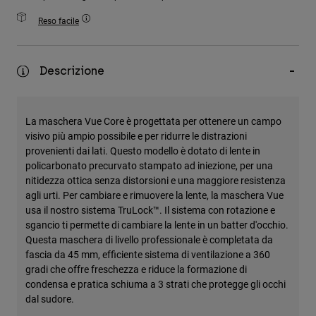
Accessori
Reso facile
Tutti gli accessori
Borse e zaini
Descrizione
Cappelli e Berretti
Vedi tutto
La maschera Vue Core è progettata per ottenere un campo
visivo più ampio possibile e per ridurre le distrazioni
provenienti dai lati. Questo modello è dotato di lente in
policarbonato precurvato stampato ad iniezione, per una
nitidezza ottica senza distorsioni e una maggiore resistenza
agli urti. Per cambiare e rimuovere la lente, la maschera Vue
usa il nostro sistema TruLock™. Il sistema con rotazione e
sgancio ti permette di cambiare la lente in un batter d'occhio.
Questa maschera di livello professionale è completata da
fascia da 45 mm, efficiente sistema di ventilazione a 360
gradi che offre freschezza e riduce la formazione di
condensa e pratica schiuma a 3 strati che protegge gli occhi
dal sudore.