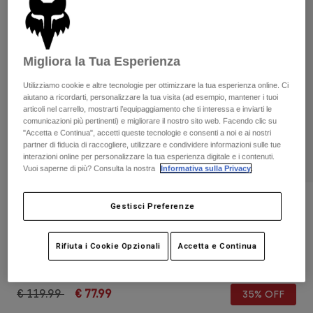
Pantaloni & Pantaloncini
Protezioni
Pantaloni
Camicie
Pantaloni
Maschere
Vedi tutto
Guanti
Calze
Migliora la Tua Esperienza
Pantaloncini
Vedi tutto
Giacche
Utilizziamo cookie e altre tecnologie per ottimizzare la tua esperienza online. Ci
aiutano a ricordarti, personalizzare la tua visita (ad esempio, mantener i tuoi
Giacche
Donna
articoli nel carrello, mostrarti l’equipaggiamento che ti interessa e inviarti le
Protezioni
comunicazioni più pertinenti) e migliorare il nostro sito web. Facendo clic su
T-shirt
Guanti
"Accetta e Continua", accetti queste tecnologie e consenti a noi e ai nostri
Moto
partner di fiducia di raccogliere, utilizzare e condividere informazioni sulle tue
Maschere
Felpe
interazioni online per personalizzare la tua esperienza digitale e i contenuti.
Protezioni
Caschi
Vuoi saperne di più? Consulta la nostra
Informativa sulla Privacy
.
Giacche
Calze
Maglie​
Pantaloni & Pantaloncini
Maschere
Recensioni
Gestisci Preferenze
Pantaloni
Borse e accessori
Camicie
Maschera Vue Core
Stivali
Calze
Vedi tutto
Rifiuta i Cookie Opzionali
Accetta e Continua
Parti di ricambio
Protezioni
Prodotto n.
31353
Accessori
Guanti
Price reduced from
to
€ 119.99
€ 77.99
35% OFF
Bambini
Maschere
Parti di ricambio