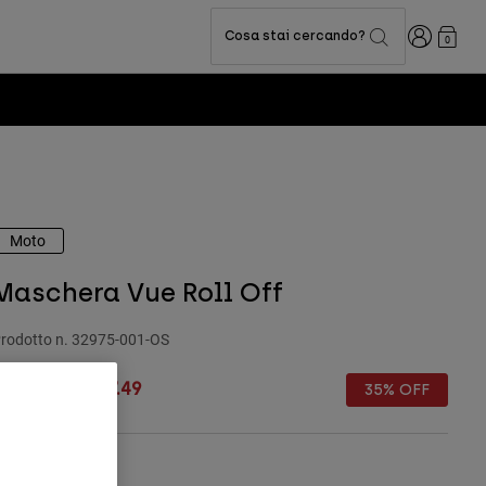
Accedi
Cosa stai cercando?
0
Moto
Maschera Vue Roll Off
rodotto n.
32975-001-OS
rice reduced from
to
€ 149.99
€ 97.49
35% OFF
olore -
Nero