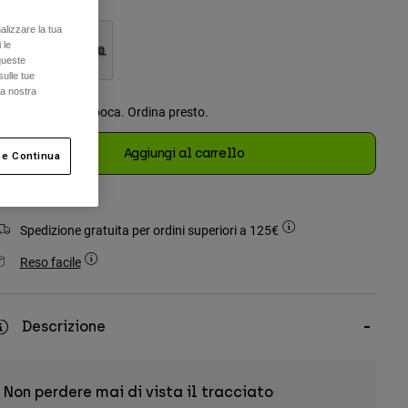
alizzare la tua
 le
queste
sulle tue
selezionato
la nostra
La disponibilità è poca. Ordina presto.
Aggiungi al carrello
 e Continua
Spedizione gratuita per ordini superiori a 125€
Reso facile
Descrizione
Non perdere mai di vista il tracciato