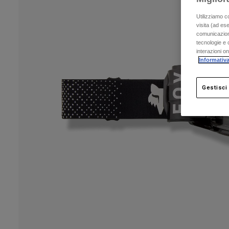
Utilizziamo c
visita (ad ese
comunicazioni
tecnologie e c
interazioni o
Informativa
Gestisci