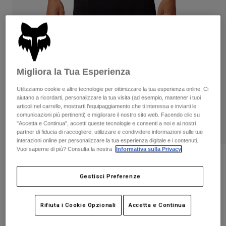
Pantaloni & Pantaloncini
Protezioni
Pantaloni
Camicie
Pantaloni
Maschere
Vedi tutto
Guanti
Calze
Pantaloncini
Vedi tutto
Giacche
Migliora la Tua Esperienza
Giacche
Donna
Protezioni
Utilizziamo cookie e altre tecnologie per ottimizzare la tua esperienza online. Ci
T-shirt
Guanti
Moto
aiutano a ricordarti, personalizzare la tua visita (ad esempio, mantener i tuoi
articoli nel carrello, mostrarti l’equipaggiamento che ti interessa e inviarti le
Maschere
Felpe
comunicazioni più pertinenti) e migliorare il nostro sito web. Facendo clic su
Protezioni
Caschi
"Accetta e Continua", accetti queste tecnologie e consenti a noi e ai nostri
Giacche
PLAY
partner di fiducia di raccogliere, utilizzare e condividere informazioni sulle tue
Calze
Maglie​
interazioni online per personalizzare la tua esperienza digitale e i contenuti.
Pantaloni & Pantaloncini
Maschere
Vuoi saperne di più? Consulta la nostra
Informativa sulla Privacy
.
Pantaloni
Borse e accessori
Camicie
Pantaloncini a compressione Tecbase
Stivali
Calze
Vedi tutto
Gestisci Preferenze
Prodotto n.
30310
Parti di ricambio
Protezioni
Accessori
Guanti
Price reduced from
to
€ 49.99
€ 29.99
40% OFF
Rifiuta i Cookie Opzionali
Accetta e Continua
Bambini
Maschere
Parti di ricambio