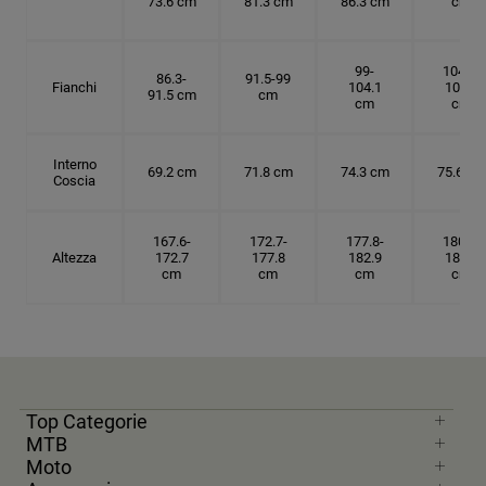
73.6 cm
81.3 cm
86.3 cm
cm
99-
104.1-
86.3-
91.5-99
Fianchi
104.1
109.2
91.5 cm
cm
cm
cm
Interno
69.2 cm
71.8 cm
74.3 cm
75.6 cm
Coscia
167.6-
172.7-
177.8-
180.3-
Altezza
172.7
177.8
182.9
185.5
cm
cm
cm
cm
Top Categorie
MTB
Moto