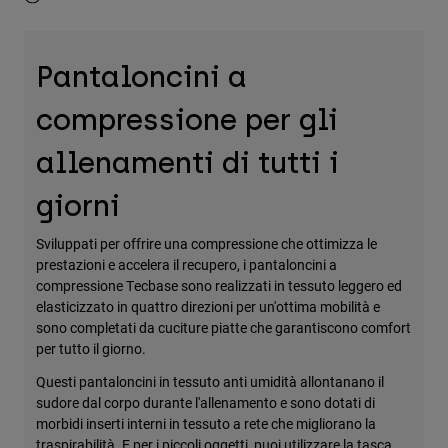
Accessori
Tutti gli accessori
Pantaloncini a
Borse e zaini
compressione per gli
Cappelli e Berretti
Vedi tutto
allenamenti di tutti i
giorni
Sviluppati per offrire una compressione che ottimizza le
prestazioni e accelera il recupero, i pantaloncini a
compressione Tecbase sono realizzati in tessuto leggero ed
elasticizzato in quattro direzioni per un'ottima mobilità e
sono completati da cuciture piatte che garantiscono comfort
per tutto il giorno.
Questi pantaloncini in tessuto anti umidità allontanano il
sudore dal corpo durante l'allenamento e sono dotati di
morbidi inserti interni in tessuto a rete che migliorano la
traspirabilità. E per i piccoli oggetti, puoi utilizzare la tasca