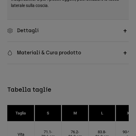
laterale sulla coscia.
Dettagli
Materiali & Cura prodotto
Tabella taglie
Taglia
S
M
L
XL
71.1-
76.2-
83.8-
90-91.4
Vita