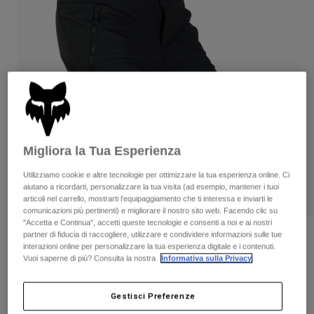
Pantaloni & Pantaloncini
Protezioni
Pantaloni
Camicie
Pantaloni
Maschere
Vedi tutto
Guanti
Calze
Pantaloncini
Vedi tutto
Giacche
Giacche
Donna
Protezioni
T-shirt
Guanti
Moto
Migliora la Tua Esperienza
Maschere
Felpe
Protezioni
Caschi
Utilizziamo cookie e altre tecnologie per ottimizzare la tua esperienza online. Ci
Giacche
Calze
aiutano a ricordarti, personalizzare la tua visita (ad esempio, mantener i tuoi
Maglie​
Pantaloni & Pantaloncini
articoli nel carrello, mostrarti l’equipaggiamento che ti interessa e inviarti le
Maschere
Pantaloni
comunicazioni più pertinenti) e migliorare il nostro sito web. Facendo clic su
Borse e accessori
Camicie
"Accetta e Continua", accetti queste tecnologie e consenti a noi e ai nostri
Stivali
Calze
partner di fiducia di raccogliere, utilizzare e condividere informazioni sulle tue
Recensioni
Vedi tutto
interazioni online per personalizzare la tua esperienza digitale e i contenuti.
Parti di ricambio
Protezioni
Vuoi saperne di più? Consulta la nostra
Informativa sulla Privacy
.
Pantaloncini con fodera Flexair
Accessori
Guanti
Prodotto n.
33758
Gestisci Preferenze
Bambini
Maschere
Parti di ricambio