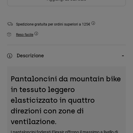
Accessori
Tutti gli accessori
Spedizione gratuita per ordini superiori a 125€
Borse e zaini
Reso facile
Cappelli e Berretti
Vedi tutto
Descrizione
Pantaloncini da mountain bike
in tessuto leggero
elasticizzato in quattro
direzioni con zone di
ventilazione.
I pantaloncini foderati Flexair offrono il massimo a livello di