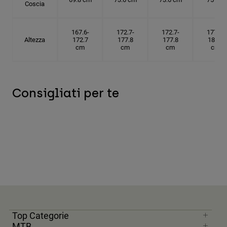
Coscia
167.6-
172.7-
172.7-
177.8-
Altezza
172.7
177.8
177.8
182.9
cm
cm
cm
cm
Consigliati per te
Top Categorie
MTB