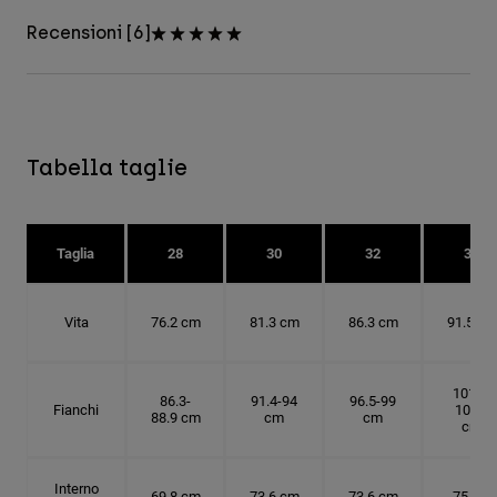
Recensioni [6]
Tabella taglie
Taglia
28
30
32
34
Vita
76.2 cm
81.3 cm
86.3 cm
91.5 cm
101.6-
86.3-
91.4-94
96.5-99
Fianchi
104.1
88.9 cm
cm
cm
cm
Interno
69.8 cm
73.6 cm
73.6 cm
75 cm