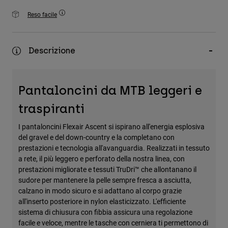
Accessori
Reso facile
Tutti gli accessori
Borse e zaini
Descrizione
Cappelli e Berretti
Vedi tutto
Pantaloncini da MTB leggeri e
traspiranti
I pantaloncini Flexair Ascent si ispirano all'energia esplosiva
del gravel e del down-country e la completano con
prestazioni e tecnologia all'avanguardia. Realizzati in tessuto
a rete, il più leggero e perforato della nostra linea, con
prestazioni migliorate e tessuti TruDri™ che allontanano il
sudore per mantenere la pelle sempre fresca a asciutta,
calzano in modo sicuro e si adattano al corpo grazie
all'inserto posteriore in nylon elasticizzato. L'efficiente
sistema di chiusura con fibbia assicura una regolazione
facile e veloce, mentre le tasche con cerniera ti permettono di