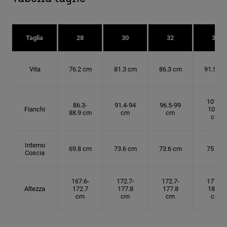
Taglia
28
30
32
34
Vita
76.2 cm
81.3 cm
86.3 cm
91.5 cm
101.6-
86.3-
91.4-94
96.5-99
Fianchi
104.1
88.9 cm
cm
cm
cm
Interno
69.8 cm
73.6 cm
73.6 cm
75 cm
Coscia
167.6-
172.7-
172.7-
177.8-
Altezza
172.7
177.8
177.8
182.9
cm
cm
cm
cm