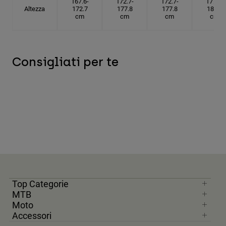
167.6-
172.7-
172.7-
177.8-
Altezza
172.7
177.8
177.8
182.9
cm
cm
cm
cm
Consigliati per te
Top Categorie
MTB
Moto
Accessori