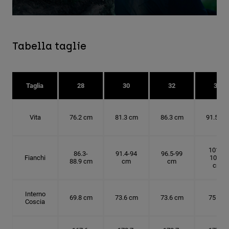
Tabella taglie
Taglia
28
30
32
34
Vita
76.2 cm
81.3 cm
86.3 cm
91.5 cm
101.6-
86.3-
91.4-94
96.5-99
Fianchi
104.1
88.9 cm
cm
cm
cm
Interno
69.8 cm
73.6 cm
73.6 cm
75 cm
Coscia