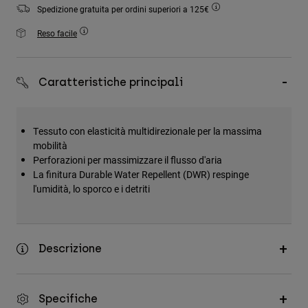
Accessori
Spedizione gratuita per ordini superiori a 125€
Reso facile
Tutti gli accessori
Borse e zaini
Caratteristiche principali
Cappelli e Berretti
Vedi tutto
Tessuto con elasticità multidirezionale per la massima
mobilità
Perforazioni per massimizzare il flusso d'aria
La finitura Durable Water Repellent (DWR) respinge
l'umidità, lo sporco e i detriti
Descrizione
Specifiche