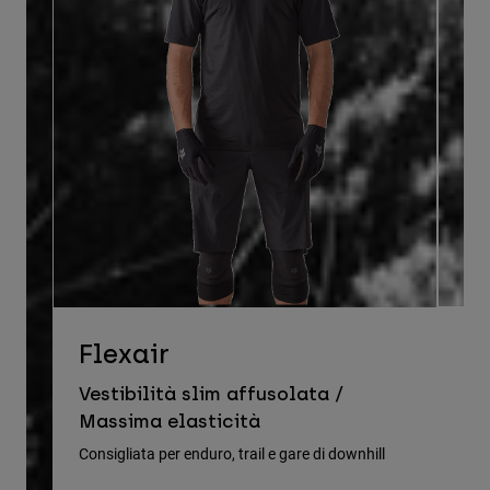
D
Flexair
Ve
Vestibilità slim affusolata /
le
Massima elasticità
Cons
Consigliata per enduro, trail e gare di downhill