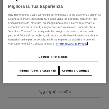
Giacche
Esplora Moto
T-shirt
Migliora la Tua Esperienza
Tabella taglie
Calze
Felpe
Utilizziamo cookie e altre tecnologie per ottimizzare la tua esperienza online. Ci
Vedi tutto
aiutano a ricordarti, personalizzare la tua visita (ad esempio, mantener i tuoi
Product Help
Vedi tutto
Esplora MTB
28
30
32
34
36
38
articoli nel carrello, mostrarti l’equipaggiamento che ti interessa e inviarti le
comunicazioni più pertinenti) e migliorare il nostro sito web. Facendo clic su
Guida all'attrezzatura per motocross
"Accetta e Continua", accetti queste tecnologie e consenti a noi e ai nostri
partner di fiducia di raccogliere, utilizzare e condividere informazioni sulle tue
Abbigliamento Casual
Product Help
40
Accessori
Guida alla cura del casco
interazioni online per personalizzare la tua esperienza digitale e i contenuti.
Vuoi saperne di più? Consulta la nostra
Informativa sulla Privacy
.
Guida all'attrezzatura per MTB
Tops
Guida alla cura degli Stivali
Cappelli e Berretti
Felpe
Guida alla cura del casco
Gestisci Preferenze
Borse e zaini
Colore -
Nero
Giacche
Calzini
Pantaloni​
Rifiuta i Cookie Opzionali
Accetta e Continua
Adesivi
Pantaloncini
Altri Accessori
selezionato
Costumi
Vedi tutto
Aggiungi al carrello
Vedi tutto