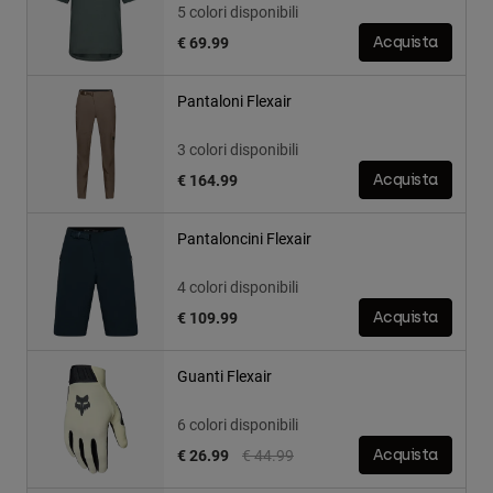
5 colori disponibili
€ 69.99
Acquista
Pantaloni Flexair
3 colori disponibili
€ 164.99
Acquista
Pantaloncini Flexair
4 colori disponibili
€ 109.99
Acquista
Guanti Flexair
6 colori disponibili
Price reduced from
to
€ 26.99
€ 44.99
Acquista