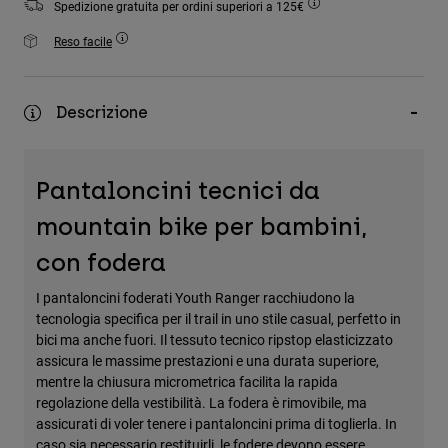
Spedizione gratuita per ordini superiori a 125€
Accessori
Reso facile
Tutti gli accessori
Borse e zaini
Descrizione
Cappelli e Berretti
Vedi tutto
Pantaloncini tecnici da
mountain bike per bambini,
con fodera
I pantaloncini foderati Youth Ranger racchiudono la
tecnologia specifica per il trail in uno stile casual, perfetto in
bici ma anche fuori. Il tessuto tecnico ripstop elasticizzato
assicura le massime prestazioni e una durata superiore,
mentre la chiusura micrometrica facilita la rapida
regolazione della vestibilità. La fodera è rimovibile, ma
assicurati di voler tenere i pantaloncini prima di toglierla. In
caso sia necessario restituirli, le fodere devono essere