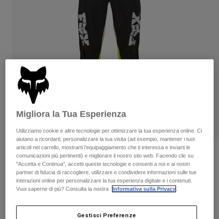
Pantaloni & Pantaloncini
Protezioni
Pantaloni
Camicie
Pantaloni
Maschere
Vedi tutto
Guanti
Calze
Pantaloncini
Vedi tutto
Giacche
Giacche
Donna
Protezioni
T-shirt
Guanti
Moto
Maschere
Felpe
Migliora la Tua Esperienza
Protezioni
Caschi
Giacche
Calze
Utilizziamo cookie e altre tecnologie per ottimizzare la tua esperienza online. Ci
Maglie​
Pantaloni & Pantaloncini
Maschere
aiutano a ricordarti, personalizzare la tua visita (ad esempio, mantener i tuoi
Pantaloni
articoli nel carrello, mostrarti l’equipaggiamento che ti interessa e inviarti le
Borse e accessori
Camicie
Recensioni
comunicazioni più pertinenti) e migliorare il nostro sito web. Facendo clic su
Stivali
Calze
"Accetta e Continua", accetti queste tecnologie e consenti a noi e ai nostri
Vedi tutto
Pantaloni Flexair Phantom Edizione
partner di fiducia di raccogliere, utilizzare e condividere informazioni sulle tue
Parti di ricambio
Protezioni
interazioni online per personalizzare la tua esperienza digitale e i contenuti.
Limitata
Accessori
Vuoi saperne di più? Consulta la nostra
Informativa sulla Privacy
.
Guanti
Prodotto n.
36872
Bambini
Maschere
Parti di ricambio
Gestisci Preferenze