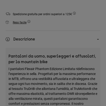
Accessori
Tutti gli accessori
Spedizione gratuita per ordini superiori a 125€
Borse e zaini
Reso facile
Cappelli e Berretti
Vedi tutto
Descrizione
Pantaloni da uomo, superleggeri e affusolati,
per la mountain bike
I pantaloni Flexair Phantom Edizione Limitata ridefiniscono
l’esperienza in sella. Progettati per la massima performance
in MTB, offrono una vestibilità affusolata e ultraleggera che
segue ogni tuo movimento, sia in salita che in discesa. Grazie
al tessuto TruDri® che allontana l’umidità, al TruMotion® che
offre massima elasticità, al trattamento DWR idrorepellente e
alla ventilazione mirata, questi pantaloni garantiscono
comfort e prestazioni senza compromessi. Il nostro