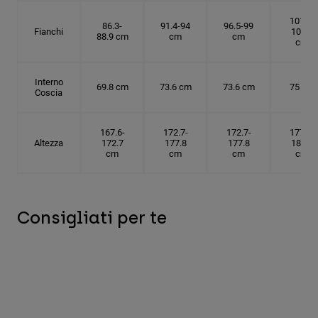
101.6-
86.3-
91.4-94
96.5-99
Fianchi
104.1
88.9 cm
cm
cm
cm
Interno
69.8 cm
73.6 cm
73.6 cm
75 cm
Coscia
167.6-
172.7-
172.7-
177.8-
Altezza
172.7
177.8
177.8
182.9
cm
cm
cm
cm
Consigliati per te