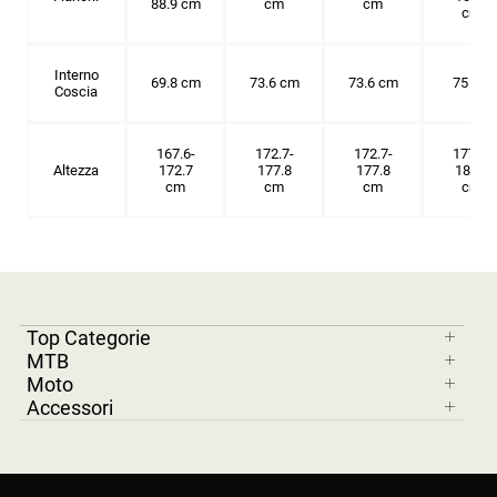
88.9 cm
cm
cm
cm
Interno
69.8 cm
73.6 cm
73.6 cm
75 cm
Coscia
167.6-
172.7-
172.7-
177.8-
Altezza
172.7
177.8
177.8
182.9
cm
cm
cm
cm
Top Categorie
MTB
Moto
Accessori