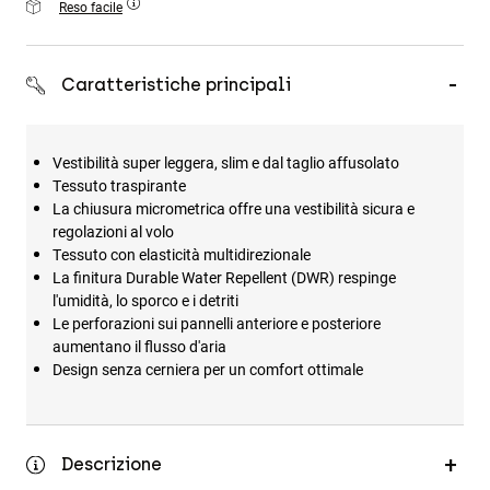
Reso facile
Accessori
Tutti gli accessori
Caratteristiche principali
Borse e zaini
Cappelli e Berretti
Vestibilità super leggera, slim e dal taglio affusolato
Vedi tutto
Tessuto traspirante
La chiusura micrometrica offre una vestibilità sicura e
regolazioni al volo
Tessuto con elasticità multidirezionale
La finitura Durable Water Repellent (DWR) respinge
l'umidità, lo sporco e i detriti
Le perforazioni sui pannelli anteriore e posteriore
aumentano il flusso d'aria
Design senza cerniera per un comfort ottimale
Descrizione