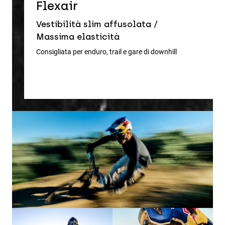
D
Flexair
Ve
Vestibilità slim affusolata /
le
Massima elasticità
Cons
Consigliata per enduro, trail e gare di downhill