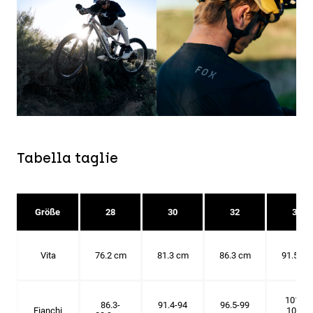
Tabella taglie
Größe
28
30
32
34
Vita
76.2 cm
81.3 cm
86.3 cm
91.5 cm
101.6-
86.3-
91.4-94
96.5-99
Fianchi
104.1