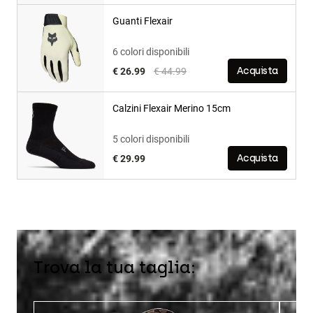
Guanti Flexair
6 colori disponibili
Price reduced from
to
€ 26.99
€ 44.99
Acquista
Calzini Flexair Merino 15cm
5 colori disponibili
€ 29.99
Acquista
Trova la tua taglia: