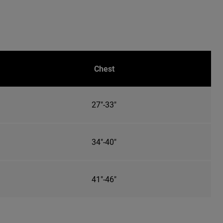
Chest
27"-33"
34"-40"
41"-46"