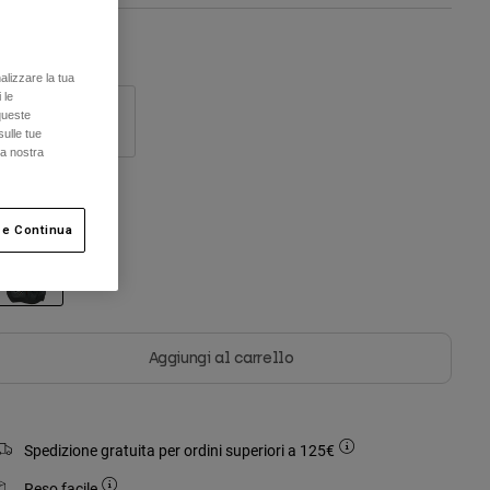
Tabella taglie
alizzare la tua
 le
queste
S/M
L/XL
sulle tue
la nostra
olore -
Nero
 e Continua
selezionato
Aggiungi al carrello
Spedizione gratuita per ordini superiori a 125€
Reso facile