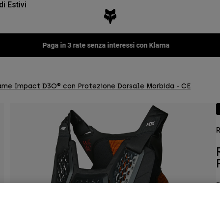
di Estivi
Fox LAB Capsule Collection -
Scopri
ame Impact D3O® con Protezione Dorsale Morbida - CE
R
P
€