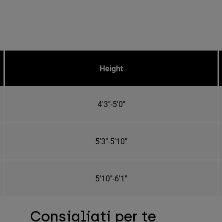
Height
4'3"-5'0"
5'3"-5'10"
5'10"-6'1"
Consigliati per te