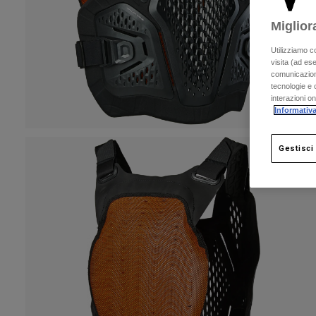
Miglior
Utilizziamo c
visita (ad ese
comunicazioni
tecnologie e c
interazioni o
Informativa
Gestisci