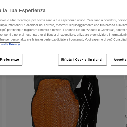
a la Tua Esperienza
ookie e altre tecnologie per ottimizzare la tua esperienza online. Ci aiutano a ricordarti, person
mpio, mantener i tuoi articoli nel carrello, mostrarti l’equipaggiamento che ti interessa e inviarti
 più pertinenti) e migliorare il nostro sito web. Facendo clic su "Accetta e Continua", accetti 
onsenti a noi e ai nostri partner di fiducia di raccogliere, utilizzare e condividere informazioni 
nline per personalizzare la tua esperienza digitale e i contenuti. Vuoi saperne di più? Consulta 
 sulla Privacy
.
C
 Preferenze
Rifiuta i Cookie Opzionali
Accetta