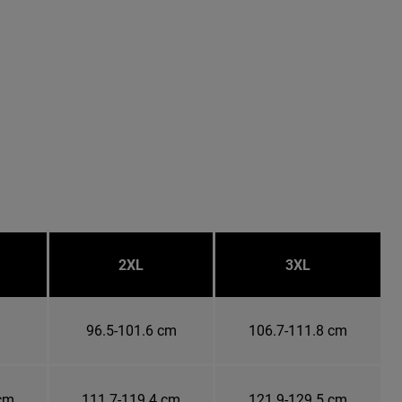
2XL
3XL
m
96.5-101.6 cm
106.7-111.8 cm
 cm
111.7-119.4 cm
121.9-129.5 cm