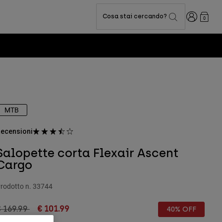
Accedi
Cosa stai cercando?
0
MTB
ecensioni
Salopette corta Flexair Ascent
Cargo
rodotto n.
33744
rice reduced from
to
 169.99
€ 101.99
40% OFF