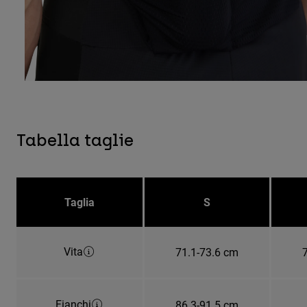
Tabella taglie
Taglia
S
Vita
71.1-73.6 cm
Fianchi
86.3-91.5 cm