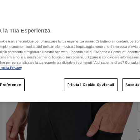
C
a la Tua Esperienza
ookie e altre tecnologie per ottimizzare la tua esperienza online. Ci aiutano a ricordarti, person
mpio, mantener i tuoi articoli nel carrello, mostrarti l’equipaggiamento che ti interessa e inviarti
 più pertinenti) e migliorare il nostro sito web. Facendo clic su "Accetta e Continua", accetti 
onsenti a noi e ai nostri partner di fiducia di raccogliere, utilizzare e condividere informazioni 
nline per personalizzare la tua esperienza digitale e i contenuti. Vuoi saperne di più? Consulta 
 sulla Privacy
.
 Preferenze
Rifiuta i Cookie Opzionali
Accetta