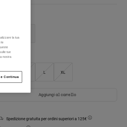
olore -
Nero
alizzare la tua
 le
selezionato
queste
sulle tue
Tabella taglie
la nostra
S
M
L
XL
 e Continua
Aggiungi al carrello
Spedizione gratuita per ordini superiori a 125€