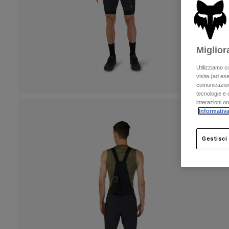
Miglior
Utilizziamo c
visita (ad ese
comunicazioni
tecnologie e c
interazioni o
Informativa
Gestisci