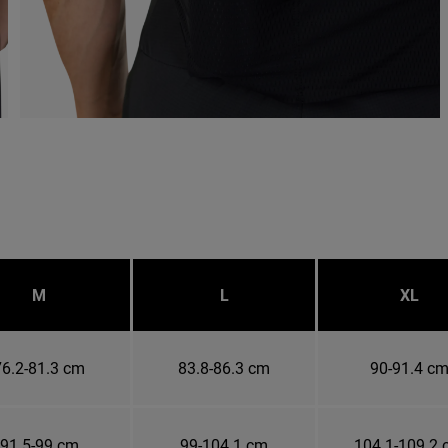
M
L
XL
76.2-81.3 cm
83.8-86.3 cm
90-91.4 c
91.5-99 cm
99-104.1 cm
104.1-109.2