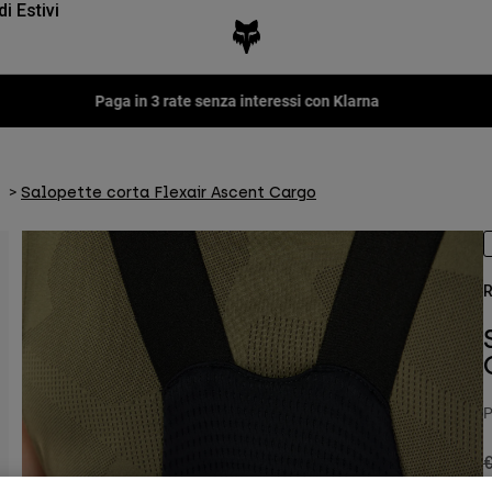
di Estivi
Paga in 3 rate senza interessi con Klarna
Salopette corta Flexair Ascent Cargo
R
P
P
€