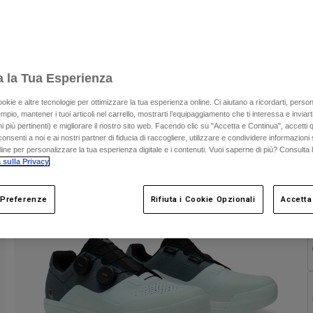
a la Tua Esperienza
ookie e altre tecnologie per ottimizzare la tua esperienza online. Ci aiutano a ricordarti, person
mpio, mantener i tuoi articoli nel carrello, mostrarti l’equipaggiamento che ti interessa e inviarti
 più pertinenti) e migliorare il nostro sito web. Facendo clic su "Accetta e Continua", accetti 
onsenti a noi e ai nostri partner di fiducia di raccogliere, utilizzare e condividere informazioni 
nline per personalizzare la tua esperienza digitale e i contenuti. Vuoi saperne di più? Consulta 
 sulla Privacy
.
 Preferenze
Rifiuta i Cookie Opzionali
Accetta
C