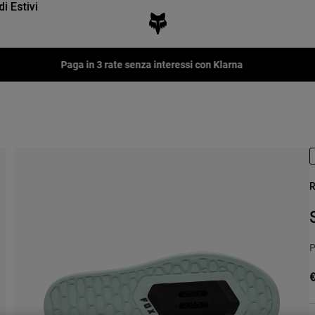
di Estivi
Fox LAB Capsule Collection -
Scopri
R
P
€