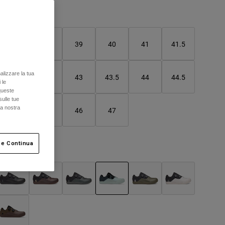
Tabella taglie
37
38
39
40
41
41.5
alizzare la tua
42
42.5
43
43.5
44
44.5
 le
queste
sulle tue
la nostra
45
45.5
46
47
 e Continua
olore -
Blu gelo
selezionato