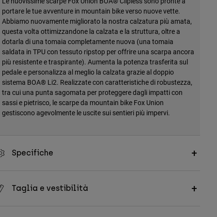
Le nuovissime scarpe Fox Union BOA® Clipless sono pronte a
portare le tue avventure in mountain bike verso nuove vette.
Abbiamo nuovamente migliorato la nostra calzatura più amata,
questa volta ottimizzandone la calzata e la struttura, oltre a
dotarla di una tomaia completamente nuova (una tomaia
saldata in TPU con tessuto ripstop per offrire una scarpa ancora
più resistente e traspirante). Aumenta la potenza trasferita sul
pedale e personalizza al meglio la calzata grazie al doppio
sistema BOA® Li2. Realizzate con caratteristiche di robustezza,
tra cui una punta sagomata per proteggere dagli impatti con
sassi e pietrisco, le scarpe da mountain bike Fox Union
gestiscono agevolmente le uscite sui sentieri più impervi.
Specifiche
Taglia e vestibilità