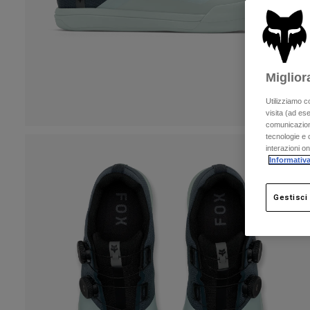
Miglior
Utilizziamo c
visita (ad ese
comunicazioni
tecnologie e c
interazioni o
Informativa
Gestisci