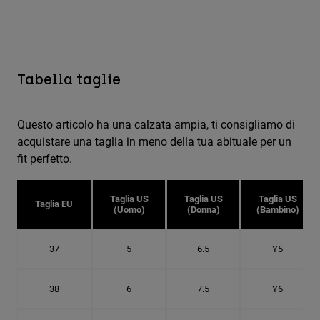
Tabella taglie
Questo articolo ha una calzata ampia, ti consigliamo di
acquistare una taglia in meno della tua abituale per un
fit perfetto.
Taglia US
Taglia US
Taglia US
Taglia EU
(Uomo)
(Donna)
(Bambino)
37
5
6.5
Y5
38
6
7.5
Y6