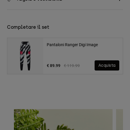
Completare il set
Pantaloni Ranger Digi Image
Price reduced from
to
€ 89.99
€ 119.99
Acquista