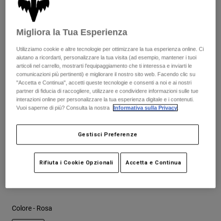
Giacche
Esplora Moto
T-shirt
Questo articolo ha una calzata ampia, ti consigliamo di
Calze
acquistare una taglia in meno della tua abituale per un fit
Felpe
Migliora la Tua Esperienza
perfetto.
Vedi tutto
Product Help
Vedi tutto
Esplora MTB
Utilizziamo cookie e altre tecnologie per ottimizzare la tua esperienza online. Ci
aiutano a ricordarti, personalizzare la tua visita (ad esempio, mantener i tuoi
Guida all'attrezzatura per motocross
articoli nel carrello, mostrarti l’equipaggiamento che ti interessa e inviarti le
Abbigliamento Casual
Product Help
Tabella taglie
comunicazioni più pertinenti) e migliorare il nostro sito web. Facendo clic su
Accessori
Guida alla cura del casco
"Accetta e Continua", accetti queste tecnologie e consenti a noi e ai nostri
partner di fiducia di raccogliere, utilizzare e condividere informazioni sulle tue
Guida all'attrezzatura per MTB
Tops
Guida alla cura degli Stivali
interazioni online per personalizzare la tua esperienza digitale e i contenuti.
37
38
39
40
41
41.5
Cappelli e Berretti
Vuoi saperne di più? Consulta la nostra
Informativa sulla Privacy
.
Felpe
Guida alla cura del casco
Borse e zaini
Giacche
Calzini
42
42.5
43
43.5
44
44.5
Gestisci Preferenze
Pantaloni​
Adesivi
Pantaloncini
Rifiuta i Cookie Opzionali
Accetta e Continua
Altri Accessori
45
45.5
46
47
Costumi
Vedi tutto
Vedi tutto
Colore -
Rosa