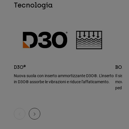
Tecnologia
D3O®
BOA®
Nuova suola con inserto ammortizzante D3O®. L'inserto
Il sist
in D3O® assorbe le vibrazioni e riduce l'affaticamento.
movimen
pedali