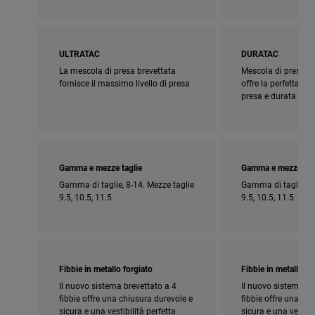
ULTRATAC
DURATAC
La mescola di presa brevettata
Mescola di presa br
fornisce il massimo livello di presa
offre la perfetta c
presa e durata
Gamma e mezze taglie
Gamma e mezze tag
Gamma di taglie, 8-14. Mezze taglie
Gamma di taglie, 8-
9.5, 10.5, 11.5
9.5, 10.5, 11.5
Fibbie in metallo forgiato
Fibbie in metallo fo
Il nuovo sistema brevettato a 4
Il nuovo sistema br
fibbie offre una chiusura durevole e
fibbie offre una ch
sicura e una vestibilità perfetta
sicura e una vestibi