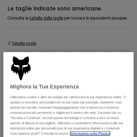
Giacche
Esplora Moto
T-shirt
Le taglie indicate sono americane.
Calze
Felpe
Consulta la
tabella delle taglie
per trovare le equivalenti europee.
Vedi tutto
Product Help
Vedi tutto
Esplora MTB
Guida all'attrezzatura per motocross
Tabella taglie
Abbigliamento Casual
Product Help
Accessori
Guida alla cura del casco
Guida all'attrezzatura per MTB
8
9
9.5
10
10.5
11
Tops
Guida alla cura degli Stivali
Cappelli e Berretti
Felpe
Guida alla cura del casco
Borse e zaini
Giacche
11.5
12
13
14
Calzini
Migliora la Tua Esperienza
Pantaloni​
Adesivi
Utilizziamo cookie e altre tecnologie per ottimizzare la tua esperienza online. Ci
Pantaloncini
Altri Accessori
aiutano a ricordarti, personalizzare la tua visita (ad esempio, mantener i tuoi
Colore -
Grigio/Nero
Costumi
articoli nel carrello, mostrarti l’equipaggiamento che ti interessa e inviarti le
Vedi tutto
comunicazioni più pertinenti) e migliorare il nostro sito web. Facendo clic su
Vedi tutto
"Accetta e Continua", accetti queste tecnologie e consenti a noi e ai nostri
partner di fiducia di raccogliere, utilizzare e condividere informazioni sulle tue
interazioni online per personalizzare la tua esperienza digitale e i contenuti.
Vuoi saperne di più? Consulta la nostra
Informativa sulla Privacy
.