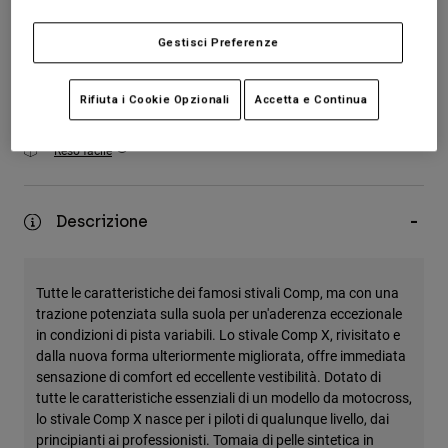
Accessori
Aggiungi al carrello
Gestisci Preferenze
Tutti gli accessori
Borse e zaini
Rifiuta i Cookie Opzionali
Accetta e Continua
Spedizione gratuita per ordini superiori a 125€
Cappelli e Berretti
Reso facile
Vedi tutto
Descrizione
Tutte le caratteristiche dei famosi stivali Comp, ma con una
trazione potenziata sulla suola per un'aderenza eccezionale
in condizioni di pista variabili. Lo stivale Comp X, rivisitato e
dalla nuova forma ulteriormente migliorata, offre immediata
sensazione di comfort ed eccellente vestibilità. Dotato di
tutte le caratteristiche essenziali di un modello da motocross,
lo stivale Comp X nasce per i piloti di qualunque livello, dai
principianti ai professionisti. Tomaia di pelle sintetica in