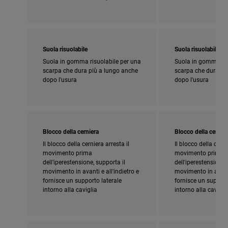
Suola risuolabile
Suola risuolabile
Suola in gomma risuolabile per una
Suola in gomma ris
scarpa che dura più a lungo anche
scarpa che dura pi
dopo l'usura
dopo l'usura
Blocco della cerniera
Blocco della cernier
Il blocco della cerniera arresta il
Il blocco della cerni
movimento prima
movimento prima
dell'iperestensione, supporta il
dell'iperestensione,
movimento in avanti e all'indietro e
movimento in avanti 
fornisce un supporto laterale
fornisce un support
intorno alla caviglia
intorno alla cavigli