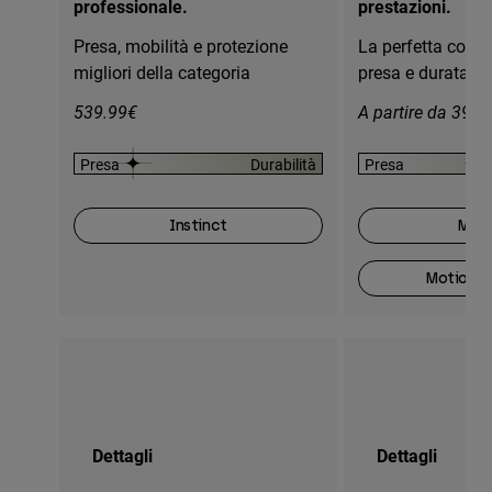
professionale.
prestazioni.
Presa, mobilità e protezione
La perfetta comb
migliori della categoria
presa e durata
539.99€
A partire da 399.
Presa
Durabilità
Presa
Instinct
Moti
Motion O
Dettagli
Dettagli