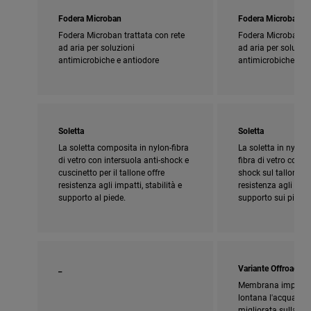
Fodera Microban
Fodera Microban
Fodera Microban trattata con rete
Fodera Microban tra
ad aria per soluzioni
ad aria per soluzion
antimicrobiche e antiodore
antimicrobiche e a
Soletta
Soletta
La soletta composita in nylon-fibra
La soletta in nylon
di vetro con intersuola anti-shock e
fibra di vetro con c
cuscinetto per il tallone offre
shock sul tallone f
resistenza agli impatti, stabilità e
resistenza agli urti, 
supporto al piede.
supporto sui pioli.
_
Variante Offroad
Membrana impermea
lontana l'acqua. La
migliorata sulla su