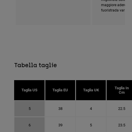
maggiore aderenza 
fuoristrada variabili
Tabella taglie
Taglia In
Taglia US
Taglia EU
Taglia UK
Cm
5
38
4
22.5
6
39
5
23.5