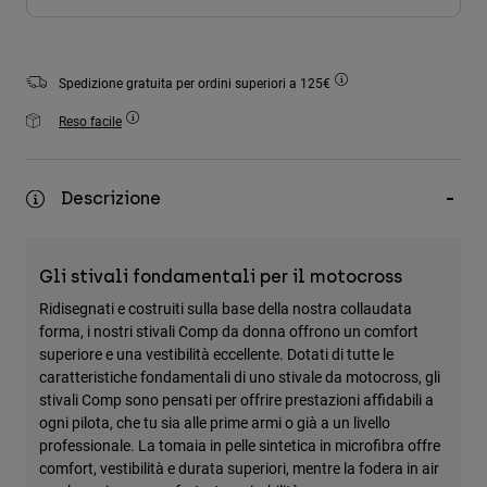
Accessori
Tutti gli accessori
Spedizione gratuita per ordini superiori a 125€
Borse e zaini
Reso facile
Cappelli e Berretti
Vedi tutto
Descrizione
Gli stivali fondamentali per il motocross
Ridisegnati e costruiti sulla base della nostra collaudata
forma, i nostri stivali Comp da donna offrono un comfort
superiore e una vestibilità eccellente. Dotati di tutte le
caratteristiche fondamentali di uno stivale da motocross, gli
stivali Comp sono pensati per offrire prestazioni affidabili a
ogni pilota, che tu sia alle prime armi o già a un livello
professionale. La tomaia in pelle sintetica in microfibra offre
comfort, vestibilità e durata superiori, mentre la fodera in air