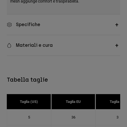
mesh aggiunge comfort e traspirabilità.
Specifiche
Materiali e cura
Tabella taglie
Taglia (US)
Taglia EU
Taglia UK
5
36
3