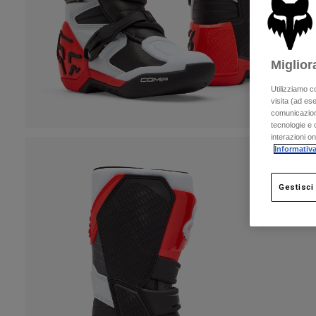
Miglior
Utilizziamo c
visita (ad ese
comunicazioni
tecnologie e c
interazioni o
Informativa
Gestisci