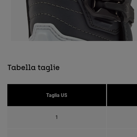
Tabella taglie
Taglia US
1