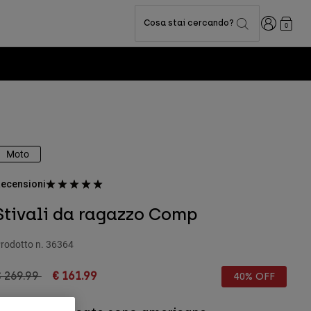
Accedi
Cosa stai cercando?
0
Moto
ecensioni
Stivali da ragazzo Comp
rodotto n.
36364
rice reduced from
to
 269.99
€ 161.99
40% OFF