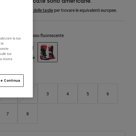
Le taglie indicate sono americane.
onsulta la
tabella delle taglie
per trovare le equivalenti europee.
olore -
Bianco/Rosso fluorescente
alizzare la tua
 le
queste
sulle tue
la nostra
selezionato
Tabella taglie
 e Continua
1
2
3
4
5
6
7
8