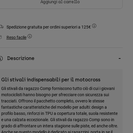
Aggiungi al carrello
Spedizione gratuita per ordini superiori a 125€
Reso facile
Descrizione
Gli stivali indispensabili per il motocross
Gli stivali da ragazzo Comp forniscono tutto ciò di cui i giovani
motociclisti hanno bisogno per sfrecciare con sicurezza sui
tracciati. Offrono il pacchetto completo, ovvero le stesse
fantastiche caratteristiche del modello per adulti: design a
profilo basso, rinforzi in TPU a copertura totale, suola resistente
e una calzata eccezionale. Gli stivali da ragazzo Comp sono in
grado di affrontare un intera stagione sulle piste, ed anche oltre.
Anche se questo modello è dedicato ai ragazzini, porta in se il