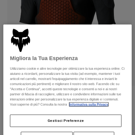
Pantaloni & Pantaloncini
Protezioni
Pantaloni
Camicie
Pantaloni
Maschere
Vedi tutto
Guanti
Calze
Pantaloncini
Vedi tutto
Giacche
Giacche
Donna
Protezioni
T-shirt
Guanti
Migliora la Tua Esperienza
Moto
Maschere
Felpe
Utilizziamo cookie e altre tecnologie per ottimizzare la tua esperienza online. Ci
Protezioni
Caschi
aiutano a ricordarti, personalizzare la tua visita (ad esempio, mantener i tuoi
Giacche
articoli nel carrello, mostrarti l’equipaggiamento che ti interessa e inviarti le
Calze
Maglie​
comunicazioni più pertinenti) e migliorare il nostro sito web. Facendo clic su
Pantaloni & Pantaloncini
Maschere
"Accetta e Continua", accetti queste tecnologie e consenti a noi e ai nostri
Pantaloni
Borse e accessori
Camicie
partner di fiducia di raccogliere, utilizzare e condividere informazioni sulle tue
Recensioni
interazioni online per personalizzare la tua esperienza digitale e i contenuti.
Stivali
Calze
Vedi tutto
Vuoi saperne di più? Consulta la nostra
Informativa sulla Privacy
.
Strato Interno Maniche Corte
Parti di ricambio
Protezioni
Baseframe Pro
Accessori
Guanti
Gestisci Preferenze
Prodotto n.
38049
Bambini
Maschere
Parti di ricambio