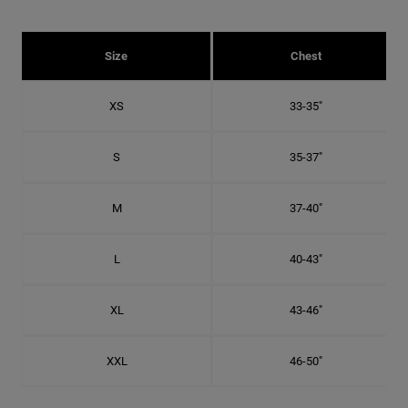
Size
Chest
XS
33-35"
S
35-37"
M
37-40"
L
40-43"
XL
43-46"
XXL
46-50"