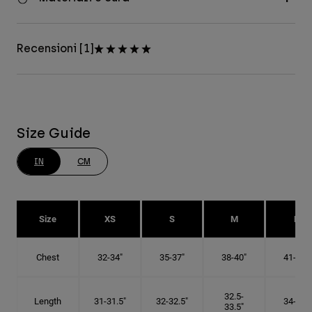
Recensioni [1]
Size Guide
IN
CM
Size
XS
S
M
L
Chest
32-34"
35-37"
38-40"
41-43"
32.5-
Length
31-31.5"
32-32.5"
34-35"
33.5"