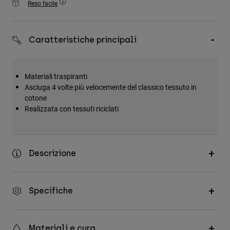
Reso facile
Accessori
Tutti gli accessori
Caratteristiche principali
Borse e zaini
Cappelli e Berretti
Materiali traspiranti
Vedi tutto
Asciuga 4 volte più velocemente del classico tessuto in
cotone
Realizzata con tessuti riciclati
Descrizione
Specifiche
Materiali e cura