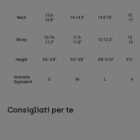
13.5-
15.25-
Neck
14-14.3"
14.5-15"
13.8"
15.5"
10.75-
11.5-
12.75-
Bicep
12-12.5"
11.3"
11.8"
13.3"
Height
5'6"-5'8"
5'6"-5'8"
5'8"-5'10"
5'10"- 6'
Women's
S
M
L
XL
Equivalent
Consigliati per te