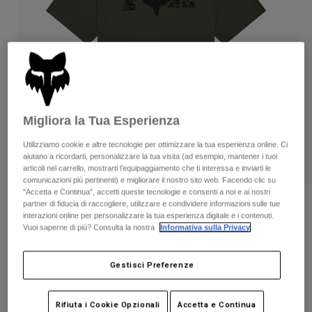
Pantaloni & Pantaloncini
Protezioni
Pantaloni
Camicie
Pantaloni
Maschere
Vedi tutto
Guanti
Calze
Pantaloncini
Vedi tutto
Giacche
Giacche
Donna
Protezioni
Migliora la Tua Esperienza
T-shirt
Guanti
Moto
Utilizziamo cookie e altre tecnologie per ottimizzare la tua esperienza online. Ci
Maschere
Felpe
aiutano a ricordarti, personalizzare la tua visita (ad esempio, mantener i tuoi
Protezioni
Caschi
articoli nel carrello, mostrarti l’equipaggiamento che ti interessa e inviarti le
Giacche
comunicazioni più pertinenti) e migliorare il nostro sito web. Facendo clic su
Calze
Maglie​
"Accetta e Continua", accetti queste tecnologie e consenti a noi e ai nostri
Pantaloni & Pantaloncini
Maschere
Recensioni
partner di fiducia di raccogliere, utilizzare e condividere informazioni sulle tue
Pantaloni
interazioni online per personalizzare la tua esperienza digitale e i contenuti.
Borse e accessori
Camicie
Vuoi saperne di più? Consulta la nostra
Informativa sulla Privacy
.
T-shirt Diffuse Dri-Release
Stivali
Calze
Vedi tutto
Parti di ricambio
Protezioni
Prodotto n.
38486
Gestisci Preferenze
Accessori
Guanti
Price reduced from
to
€ 39.99
€ 27.99
30% OFF
Bambini
Maschere
Parti di ricambio
Rifiuta i Cookie Opzionali
Accetta e Continua