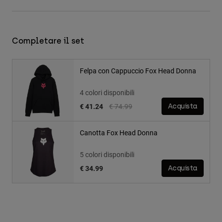
Completare il set
Felpa con Cappuccio Fox Head Donna
4 colori disponibili
Price reduced from
to
€ 41.24
€ 74.99
Acquista
Canotta Fox Head Donna
5 colori disponibili
€ 34.99
Acquista