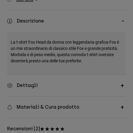
Accessori
Tutti gli accessori
Descrizione
Borse e zaini
Cappelli e Berretti
La t-shirt Fox Head da donna con leggendaria grafica Fox è
Vedi tutto
un mix straordinario di classico stile Fox e grande praticità.
Morbida e di peso medio, questa comoda t-shirt oversize
diventerà presto una delle tue preferite.
Dettagli
Materiali & Cura prodotto
Recensioni [2]