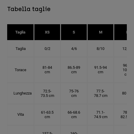
Tabella taglie
Taglia
XS
S
M
L
Taglia
0/2
4/6
8/10
12/14
96.5-
81-84
86.5-89
91.5-94
Torace
101.5
cm
cm
cm
cm
72.5-
75-76
77.5-
Lunghezza
80 cm
73.5 cm
cm
78.7 cm
61-63.5
66-68.6
71.1-
78.7-
Vita
cm
cm
74.9 cm
82.5 cm
157.5-
160-