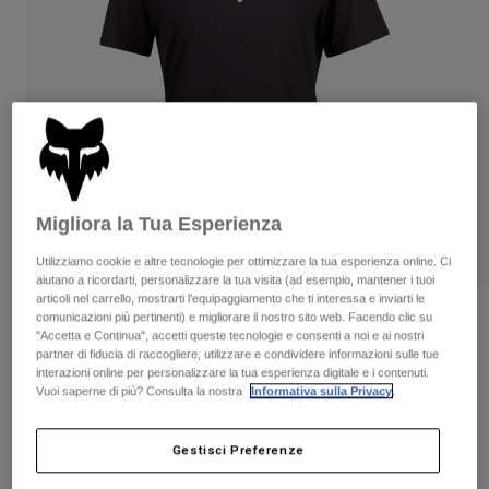
Pantaloni & Pantaloncini
Protezioni
Pantaloni
Camicie
Pantaloni
Maschere
Vedi tutto
Guanti
Calze
Pantaloncini
Vedi tutto
Giacche
Giacche
Donna
Protezioni
T-shirt
Guanti
Moto
Migliora la Tua Esperienza
Maschere
Felpe
Protezioni
Caschi
Utilizziamo cookie e altre tecnologie per ottimizzare la tua esperienza online. Ci
Giacche
aiutano a ricordarti, personalizzare la tua visita (ad esempio, mantener i tuoi
Calze
Maglie​
articoli nel carrello, mostrarti l’equipaggiamento che ti interessa e inviarti le
Pantaloni & Pantaloncini
Maschere
comunicazioni più pertinenti) e migliorare il nostro sito web. Facendo clic su
Recensioni
Pantaloni
"Accetta e Continua", accetti queste tecnologie e consenti a noi e ai nostri
Borse e accessori
Camicie
partner di fiducia di raccogliere, utilizzare e condividere informazioni sulle tue
T-shirt Fox Head Donna
Stivali
Calze
interazioni online per personalizzare la tua esperienza digitale e i contenuti.
Vedi tutto
Vuoi saperne di più? Consulta la nostra
Informativa sulla Privacy
.
Parti di ricambio
Protezioni
Prodotto n.
31850
Accessori
Guanti
Gestisci Preferenze
€ 34.99
Bambini
Maschere
Parti di ricambio