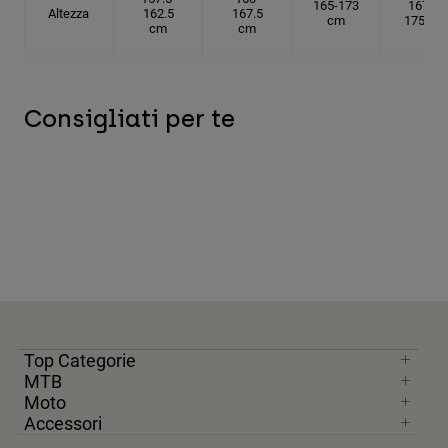
165-173
167.5-
Altezza
162.5
167.5
cm
175 cm
cm
cm
Consigliati per te
Top Categorie
MTB
Moto
Accessori