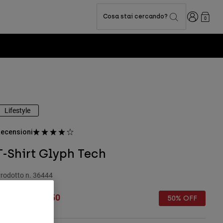
Accedi
Cosa stai cercando?
0
Lifestyle
ecensioni
T-Shirt Glyph Tech
rodotto n.
36444
rice reduced from
to
€ 34.99
€ 17.50
50% OFF