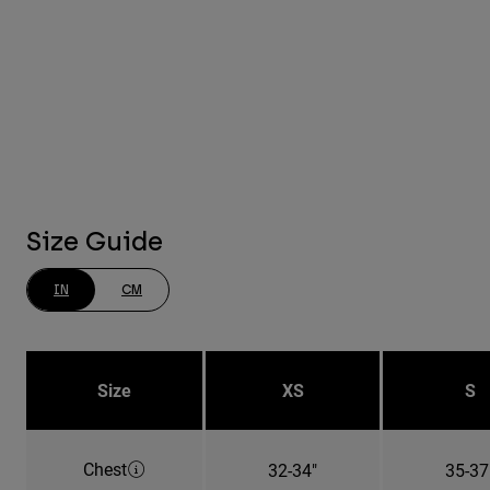
Size Guide
IN
CM
Size
XS
S
Chest
32-34"
35-37