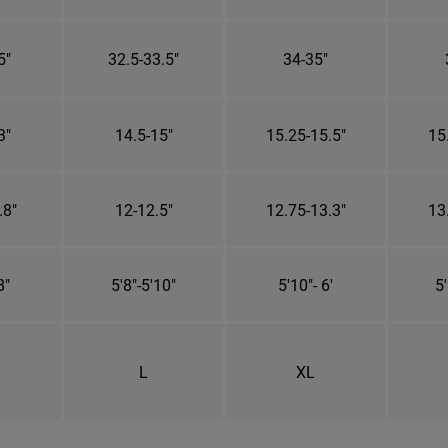
5"
32.5-33.5"
34-35"
3"
14.5-15"
15.25-15.5"
15
.8"
12-12.5"
12.75-13.3"
13
8"
5'8"-5'10"
5'10"- 6'
5'
L
XL