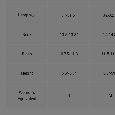
Length
31-31.5"
32-32.
Neck
13.5-13.8"
14-14.
Bicep
10.75-11.3"
11.5-11
Height
5'6"-5'8"
5'6"-5'
Women's
S
M
Equivalent