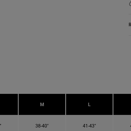
R
M
L
"
38-40"
41-43"