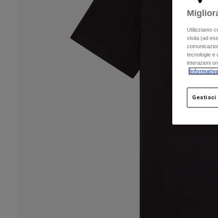
Miglior
Utilizziamo c
visita (ad ese
comunicazioni
tecnologie e c
interazioni o
Informativa
Gestisci