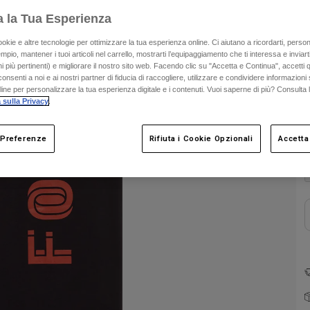
a la Tua Esperienza
ookie e altre tecnologie per ottimizzare la tua esperienza online. Ci aiutano a ricordarti, person
mpio, mantener i tuoi articoli nel carrello, mostrarti l’equipaggiamento che ti interessa e inviarti
 più pertinenti) e migliorare il nostro sito web. Facendo clic su "Accetta e Continua", accetti 
onsenti a noi e ai nostri partner di fiducia di raccogliere, utilizzare e condividere informazioni 
nline per personalizzare la tua esperienza digitale e i contenuti. Vuoi saperne di più? Consulta 
 sulla Privacy
.
C
 Preferenze
Rifiuta i Cookie Opzionali
Accetta