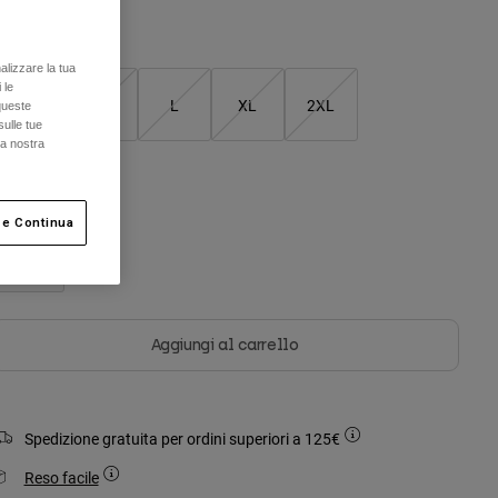
Tabella taglie
alizzare la tua
 le
S
M
L
XL
2XL
queste
sulle tue
la nostra
olore -
Nero
 e Continua
Aggiungi al carrello
Spedizione gratuita per ordini superiori a 125€
Reso facile