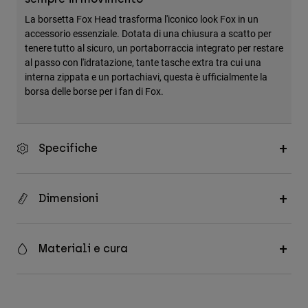
Accessori
La borsetta Fox Head trasforma l'iconico look Fox in un
accessorio essenziale. Dotata di una chiusura a scatto per
Tutti gli accessori
tenere tutto al sicuro, un portaborraccia integrato per restare
al passo con l'idratazione, tante tasche extra tra cui una
Borse e zaini
interna zippata e un portachiavi, questa è ufficialmente la
Cappelli e Berretti
borsa delle borse per i fan di Fox.
Vedi tutto
Specifiche
Dimensioni
Materiali e cura