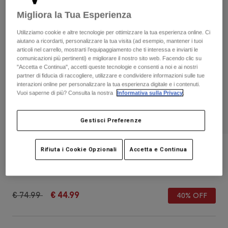
Pantaloni & Pantaloncini
Protezioni
Pantaloni
Migliora la Tua Esperienza
Camicie
Pantaloni
Maschere
Vedi tutto
Utilizziamo cookie e altre tecnologie per ottimizzare la tua esperienza online. Ci
Guanti
aiutano a ricordarti, personalizzare la tua visita (ad esempio, mantener i tuoi
Calze
Pantaloncini
articoli nel carrello, mostrarti l’equipaggiamento che ti interessa e inviarti le
Vedi tutto
comunicazioni più pertinenti) e migliorare il nostro sito web. Facendo clic su
Giacche
"Accetta e Continua", accetti queste tecnologie e consenti a noi e ai nostri
Giacche
Donna
partner di fiducia di raccogliere, utilizzare e condividere informazioni sulle tue
interazioni online per personalizzare la tua esperienza digitale e i contenuti.
Protezioni
Vuoi saperne di più? Consulta la nostra
Informativa sulla Privacy
.
T-shirt
Guanti
Moto
Maschere
Felpe
Gestisci Preferenze
Protezioni
Caschi
Giacche
Calze
Maglie​
Pantaloni & Pantaloncini
Maschere
Tote Bag Fox Head
Rifiuta i Cookie Opzionali
Accetta e Continua
Pantaloni
Borse e accessori
Camicie
Stivali
Calze
Prodotto n.
36282-001-OS
Vedi tutto
Parti di ricambio
Protezioni
Price reduced from
to
Accessori
€ 74.99
€ 44.99
40% OFF
Guanti
Bambini
Maschere
Parti di ricambio