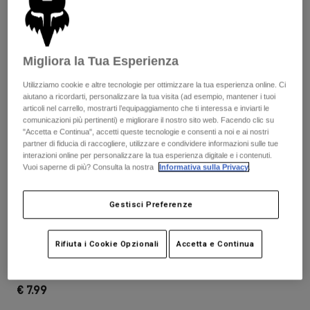
Pantaloni & Pantaloncini
Protezioni
Pantaloni
Camicie
Pantaloni
Maschere
Vedi tutto
Guanti
Calze
Migliora la Tua Esperienza
Pantaloncini
Vedi tutto
Giacche
Utilizziamo cookie e altre tecnologie per ottimizzare la tua esperienza online. Ci
Giacche
aiutano a ricordarti, personalizzare la tua visita (ad esempio, mantener i tuoi
Donna
articoli nel carrello, mostrarti l’equipaggiamento che ti interessa e inviarti le
Protezioni
comunicazioni più pertinenti) e migliorare il nostro sito web. Facendo clic su
T-shirt
Guanti
"Accetta e Continua", accetti queste tecnologie e consenti a noi e ai nostri
Moto
partner di fiducia di raccogliere, utilizzare e condividere informazioni sulle tue
Maschere
Felpe
interazioni online per personalizzare la tua esperienza digitale e i contenuti.
Protezioni
Caschi
Vuoi saperne di più? Consulta la nostra
Informativa sulla Privacy
.
Giacche
Calze
Maglie​
Pantaloni & Pantaloncini
Maschere
Recensioni
Gestisci Preferenze
Pantaloni
Borse e accessori
Camicie
Visiera per Speedframe Pro
Stivali
Calze
Vedi tutto
Rifiuta i Cookie Opzionali
Accetta e Continua
Parti di ricambio
Protezioni
Prodotto n.
26401
Accessori
Guanti
€ 7.99
Bambini
Maschere
Parti di ricambio