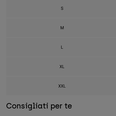
S
M
L
XL
XXL
Consigliati per te