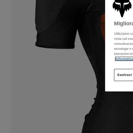
Miglior
Utilizziamo c
visita (ad ese
comunicazioni
tecnologie e c
interazioni o
Informativa
Gestisci