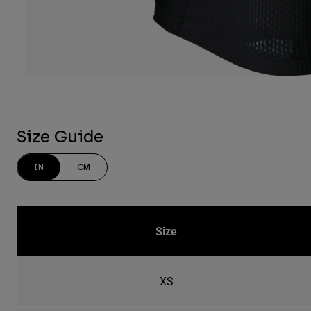
Size Guide
IN
CM
Size
XS