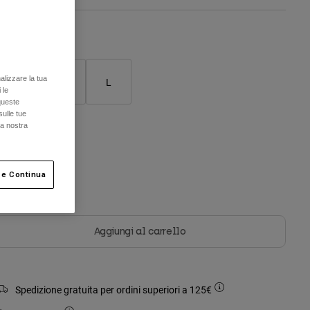
Tabella taglie
alizzare la tua
S
M
L
 le
queste
sulle tue
la nostra
olore -
Nero
 e Continua
selezionato
Aggiungi al carrello
Spedizione gratuita per ordini superiori a 125€