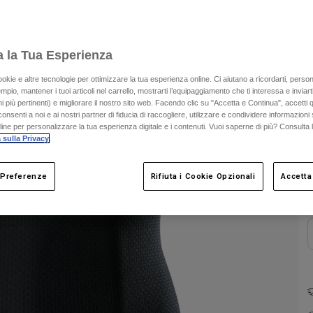
a la Tua Esperienza
ookie e altre tecnologie per ottimizzare la tua esperienza online. Ci aiutano a ricordarti, person
mpio, mantener i tuoi articoli nel carrello, mostrarti l’equipaggiamento che ti interessa e inviarti
 più pertinenti) e migliorare il nostro sito web. Facendo clic su "Accetta e Continua", accetti 
onsenti a noi e ai nostri partner di fiducia di raccogliere, utilizzare e condividere informazioni 
nline per personalizzare la tua esperienza digitale e i contenuti. Vuoi saperne di più? Consulta 
C
 sulla Privacy
.
 Preferenze
Rifiuta i Cookie Opzionali
Accetta