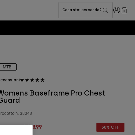
Accedi
Cosa stai cercando?
0
MTB
ecensioni
Womens Baseframe Pro Chest
Guard
rodotto n.
38048
rice reduced from
to
 219.99
€ 153.99
30% OFF