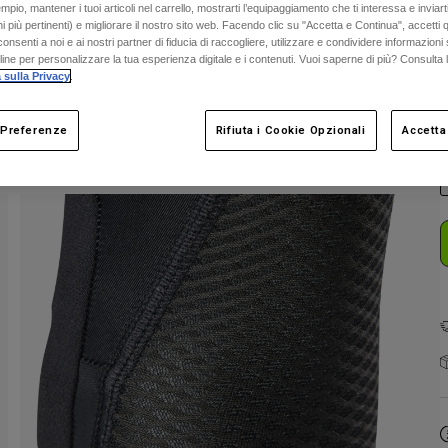
mpio, mantener i tuoi articoli nel carrello, mostrarti l’equipaggiamento che ti interessa e inviarti
 più pertinenti) e migliorare il nostro sito web. Facendo clic su "Accetta e Continua", accetti 
onsenti a noi e ai nostri partner di fiducia di raccogliere, utilizzare e condividere informazioni 
nline per personalizzare la tua esperienza digitale e i contenuti. Vuoi saperne di più? Consulta 
 sulla Privacy
.
C
 Preferenze
Rifiuta i Cookie Opzionali
Accetta