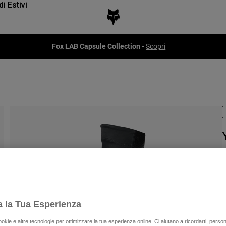
di Estivi
Fox LAB Capsule Collection -
Scopri
P
€
a la Tua Esperienza
ookie e altre tecnologie per ottimizzare la tua esperienza online. Ci aiutano a ricordarti, person