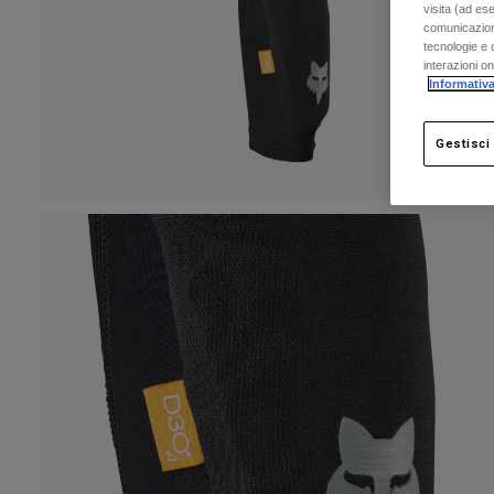
visita (ad ese
comunicazioni
tecnologie e c
interazioni o
Informativa
Gestisci