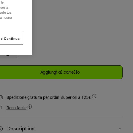
 le
Taglia
queste
Unica
sulle tue
la nostra
selezionato
olore -
Nero
 e Continua
selezionato
Aggiungi al carrello
Spedizione gratuita per ordini superiori a 125€
Reso facile
Description