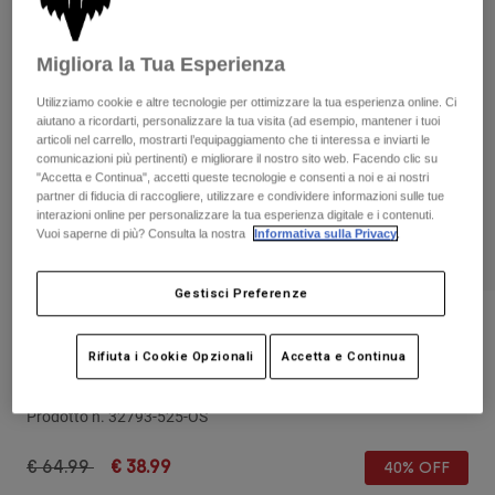
Pantaloni & Pantaloncini
Protezioni
Pantaloni
Camicie
Pantaloni
Maschere
Migliora la Tua Esperienza
Vedi tutto
Guanti
Calze
Pantaloncini
Utilizziamo cookie e altre tecnologie per ottimizzare la tua esperienza online. Ci
aiutano a ricordarti, personalizzare la tua visita (ad esempio, mantener i tuoi
Vedi tutto
Giacche
articoli nel carrello, mostrarti l’equipaggiamento che ti interessa e inviarti le
Giacche
Donna
comunicazioni più pertinenti) e migliorare il nostro sito web. Facendo clic su
"Accetta e Continua", accetti queste tecnologie e consenti a noi e ai nostri
Protezioni
partner di fiducia di raccogliere, utilizzare e condividere informazioni sulle tue
T-shirt
Guanti
Moto
interazioni online per personalizzare la tua esperienza digitale e i contenuti.
Vuoi saperne di più? Consulta la nostra
Informativa sulla Privacy
.
Maschere
Felpe
Protezioni
Caschi
Giacche
Calze
Gestisci Preferenze
Maglie​
Pantaloni & Pantaloncini
Maschere
Recensioni
Pantaloni
Borse e accessori
Camicie
Rifiuta i Cookie Opzionali
Accetta e Continua
Zaino 180
Stivali
Calze
Vedi tutto
Parti di ricambio
Protezioni
Prodotto n.
32793-525-OS
Accessori
Guanti
Price reduced from
to
€ 64.99
€ 38.99
40% OFF
Bambini
Maschere
Parti di ricambio