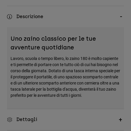
Accessori
Descrizione
Tutti gli accessori
Borse e zaini
Cappelli e Berretti
Uno zaino classico per le tue
Vedi tutto
avventure quotidiane
Lavoro, scuola o tempo libero, lo zaino 180 è molto capiente
e ti permette di portare con te tutto ciò di cui hai bisogno nel
corso della giornata. Dotato di una tasca interna speciale per
il proteggere il portatile, di uno spazioso scomparto centrale
e di un ulteriore scomparto anteriore con cerniera oltre a una
tasca laterale per la bottiglia d'acqua, diventerà il tuo zaino
preferito per le avventure di tutti i giorni.
Dettagli