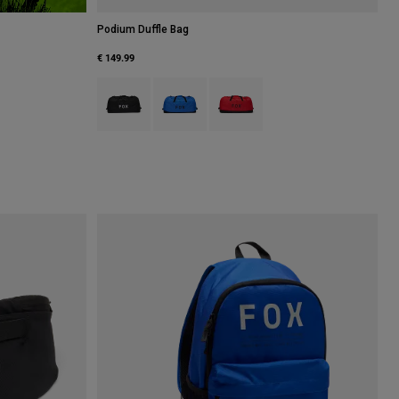
Podium Duffle Bag
€ 149.99
Product swatch type of Nero.
Product swatch type of Gioiello blu.
Product swatch type of Rosso.