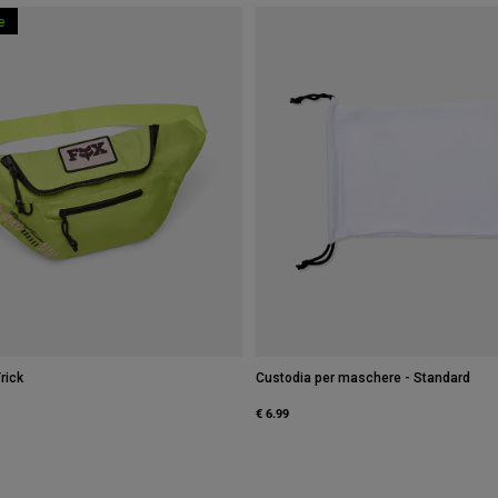
e
rick
Custodia per maschere - Standard
€ 6.99