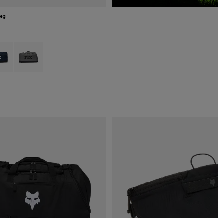
Bag
type of Nero.
ct swatch type of Blu notte.
Product swatch type of Grigio peltro.