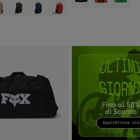
 type of Nero mimetico.
ct swatch type of Marrone Zucchero.
Product swatch type of Verde mimetico.
Product swatch type of Blu notte.
Product swatch type of Marrone sella.