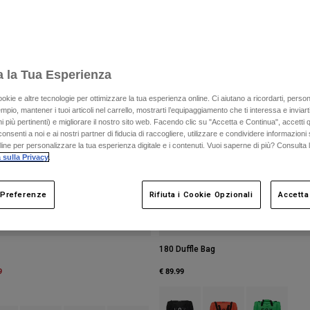
Nuovo
a la Tua Esperienza
ookie e altre tecnologie per ottimizzare la tua esperienza online. Ci aiutano a ricordarti, person
mpio, mantener i tuoi articoli nel carrello, mostrarti l’equipaggiamento che ti interessa e inviarti
 più pertinenti) e migliorare il nostro sito web. Facendo clic su "Accetta e Continua", accetti 
onsenti a noi e ai nostri partner di fiducia di raccogliere, utilizzare e condividere informazioni 
nline per personalizzare la tua esperienza digitale e i contenuti. Vuoi saperne di più? Consulta 
 sulla Privacy
.
 Preferenze
Rifiuta i Cookie Opzionali
Accetta
180 Duffle Bag
m
9
€ 89.99
Product swatch type of Nero.
Product swatch type of 
Product swatch