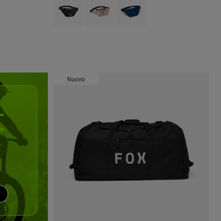
Product swatch type of Nero.
Product swatch type of Marrone Zucchero.
Product swatch type of Blu crepus
Nuovo