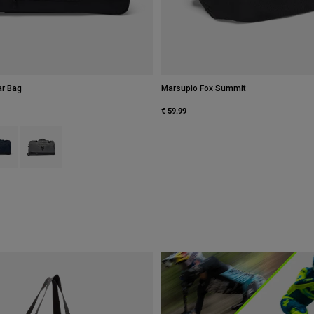
ar Bag
Marsupio Fox Summit
€ 59.99
type of Nero.
ct swatch type of Blu notte.
Product swatch type of Grigio peltro.