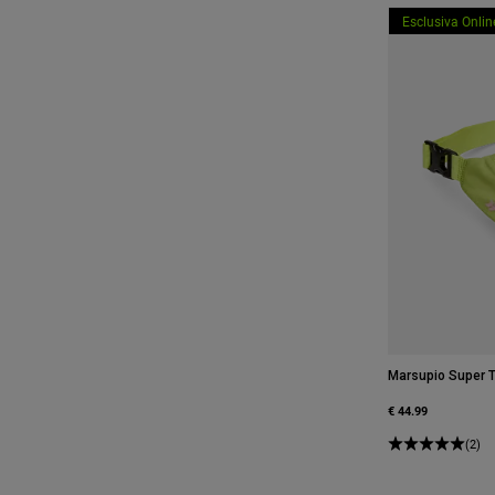
Esclusiva Onlin
Marsupio Super T
€ 44.99
(2)