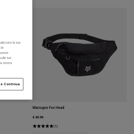
alizzare la tua
 le
queste
sulle tue
la nostra
 e Continua
Marsupio Fox Head
€ 49.99
Arancione.
 type of Verde vivo.
(1)