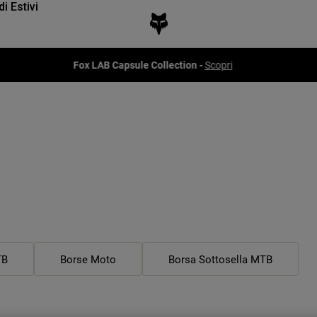
di Estivi
Fox LAB Capsule Collection -
Scopri
TB
Borse Moto
Borsa Sottosella MTB