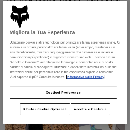
tutte le fibbie tranne quella superiore. Questo approccio
Giacche
Esplora Moto
T-shirt
consente di pulire a fondo gli stivali mantenendo una
Calze
buona tenuta nella parte superiore. Mettendo la mano
Felpe
all'interno degli stivali, si può evitare che l'acqua penetri
Vedi tutto
Product Help
Vedi tutto
Esplora MTB
all'interno durante il lavaggio.
Migliora la Tua Esperienza
Guida all'attrezzatura per motocross
Utilizziamo cookie e altre tecnologie per ottimizzare la tua esperienza online. Ci
Abbigliamento Casual
Product Help
Accessori
Guida alla cura del casco
aiutano a ricordarti, personalizzare la tua visita (ad esempio, mantener i tuoi
articoli nel carrello, mostrarti l’equipaggiamento che ti interessa e inviarti le
Guida all'attrezzatura per MTB
Tops
comunicazioni più pertinenti) e migliorare il nostro sito web. Facendo clic su
Guida alla cura degli Stivali
Cappelli e Berretti
"Accetta e Continua", accetti queste tecnologie e consenti a noi e ai nostri
Felpe
Guida alla cura del casco
partner di fiducia di raccogliere, utilizzare e condividere informazioni sulle tue
Borse e zaini
interazioni online per personalizzare la tua esperienza digitale e i contenuti.
Giacche
Vuoi saperne di più? Consulta la nostra
Informativa sulla Privacy
.
Calzini
Pantaloni​
Adesivi
Gestisci Preferenze
Pantaloncini
Altri Accessori
Costumi
Vedi tutto
Rifiuta i Cookie Opzionali
Accetta e Continua
Vedi tutto