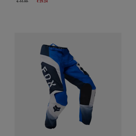
Price reduced from
to
€ 29.24
€ 44.99