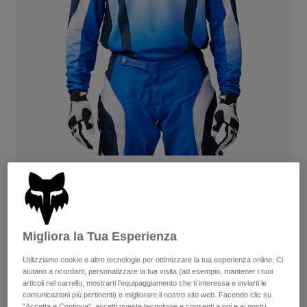
Pantaloni & Pantaloncini
Protezioni
Pantaloni
Camicie
Pantaloni
Maschere
Vedi tutto
Guanti
Calze
Pantaloncini
Vedi tutto
Giacche
Giacche
Donna
Protezioni
T-shirt
Guanti
Moto
Maschere
Felpe
Protezioni
Caschi
Giacche
180 Lean — Blue
Calze
Maglie​
Pantaloni & Pantaloncini
Maschere
Fino al -35%
Pantaloni
Borse e accessori
Camicie
Disponibile in 5 colori:
Stivali
Calze
Migliora la Tua Esperienza
Vedi tutto
Parti di ricambio
Protezioni
Utilizziamo cookie e altre tecnologie per ottimizzare la tua esperienza online. Ci
Accessori
Guanti
aiutano a ricordarti, personalizzare la tua visita (ad esempio, mantener i tuoi
articoli nel carrello, mostrarti l’equipaggiamento che ti interessa e inviarti le
Bambini
Maschere
Parti di ricambio
comunicazioni più pertinenti) e migliorare il nostro sito web. Facendo clic su
"Accetta e Continua", accetti queste tecnologie e consenti a noi e ai nostri