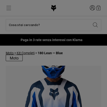
Accedi
0
Cosa stai cercando?
Tutti gli articoli in sconto
Novità e tendenze
Novità e tendenze
Novità e tendenze
Nuovi Arrivi
Nuovi Arrivi
Nuovi Arrivi
Fox LAB Capsule Collection -
Scopri
Best sellers
Best sellers
Best sellers
MTB
Flexair
Second Nature
Fox Lab
Moto
>
Kit Completi
>
180 Lean — Blue
Second Nature
Completi
Fanwear
Moto
Completi
Collezione Bambino
Keylooks
Caschi
Collezione Bambino
Esplora Lifestyle
Scarpe
Uomo
Maglie
Caschi
Giacche
Caschi
T-shirt
Pantaloni
Stivali
Felpe
Scarpe
Pantaloncini
Giacche
Maglie
Guanti
Maglie