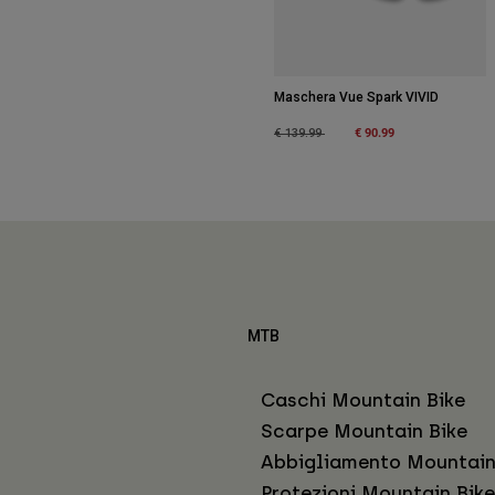
Maschera Vue Spark VIVID
Price reduced from
to
€ 90.99
€ 139.99
MTB
Caschi Mountain Bike
Scarpe Mountain Bike
Abbigliamento Mountain
Protezioni Mountain Bike