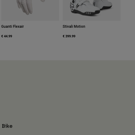
Guanti Flexair
Stivali Motion
€ 44.99
€ 399.99
 Bike