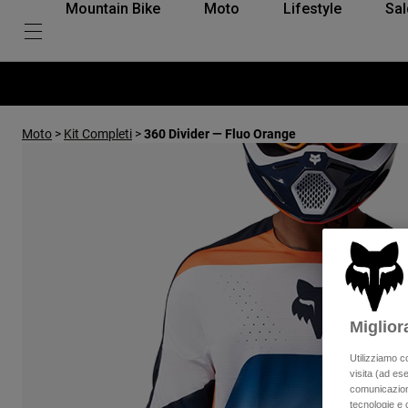
Mountain Bike
Moto
Lifestyle
Sal
Moto
>
Kit Completi
>
360 Divider — Fluo Orange
Miglior
Utilizziamo c
visita (ad ese
comunicazioni
tecnologie e c