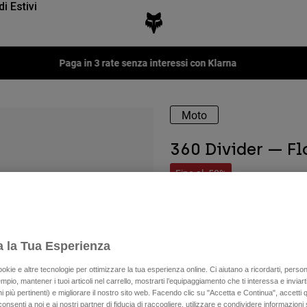
di Estivi
Paga in 3 rate senza interessi con Klarna
Moto
360 Divider — F
Fino al -50%
Disponibile in 4 colori:
a la Tua Esperienza
ookie e altre tecnologie per ottimizzare la tua esperienza online. Ci aiutano a ricordarti, person
mpio, mantener i tuoi articoli nel carrello, mostrarti l’equipaggiamento che ti interessa e inviarti
 più pertinenti) e migliorare il nostro sito web. Facendo clic su "Accetta e Continua", accetti 
onsenti a noi e ai nostri partner di fiducia di raccogliere, utilizzare e condividere informazioni 