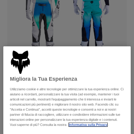
Pantaloni & Pantaloncini
Protezioni
Pantaloni
Camicie
Pantaloni
Maschere
Vedi tutto
Guanti
Calze
Pantaloncini
Vedi tutto
Giacche
Giacche
Donna
Protezioni
T-shirt
Guanti
Moto
Maschere
Felpe
Protezioni
Caschi
Giacche
Migliora la Tua Esperienza
Flexair Spire — Aqua
Calze
Maglie​
Pantaloni & Pantaloncini
Maschere
Completa il set
con la collezione lifestyle.
Utilizziamo cookie e altre tecnologie per ottimizzare la tua esperienza online. Ci
Pantaloni
Borse e accessori
Camicie
aiutano a ricordarti, personalizzare la tua visita (ad esempio, mantener i tuoi
Stivali
Calze
articoli nel carrello, mostrarti l’equipaggiamento che ti interessa e inviarti le
Vedi tutto
comunicazioni più pertinenti) e migliorare il nostro sito web. Facendo clic su
Parti di ricambio
Protezioni
Disponibile in 3 colori:
"Accetta e Continua", accetti queste tecnologie e consenti a noi e ai nostri
Accessori
partner di fiducia di raccogliere, utilizzare e condividere informazioni sulle tue
Guanti
interazioni online per personalizzare la tua esperienza digitale e i contenuti.
Vuoi saperne di più? Consulta la nostra
Informativa sulla Privacy
.
Bambini
Maschere
Parti di ricambio