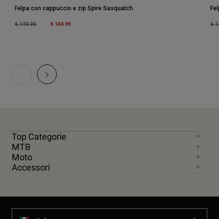
Felpa con cappuccio e zip Spire Sasquatch
Fel
Price reduced from
to
€ 104.99
Pri
€ 149.99
€ 1
Top Categorie
MTB
Moto
Accessori