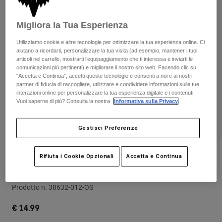
Pantaloni & Pantaloncini
Protezioni
Pantaloni
Camicie
Pantaloni
Migliora la Tua Esperienza
Maschere
Vedi tutto
Guanti
Calze
Utilizziamo cookie e altre tecnologie per ottimizzare la tua esperienza online. Ci
Pantaloncini
aiutano a ricordarti, personalizzare la tua visita (ad esempio, mantener i tuoi
Vedi tutto
Giacche
articoli nel carrello, mostrarti l’equipaggiamento che ti interessa e inviarti le
comunicazioni più pertinenti) e migliorare il nostro sito web. Facendo clic su
Giacche
Donna
"Accetta e Continua", accetti queste tecnologie e consenti a noi e ai nostri
Protezioni
partner di fiducia di raccogliere, utilizzare e condividere informazioni sulle tue
interazioni online per personalizzare la tua esperienza digitale e i contenuti.
T-shirt
Guanti
Moto
Vuoi saperne di più? Consulta la nostra
Informativa sulla Privacy
.
Maschere
Felpe
Protezioni
Caschi
Giacche
Gestisci Preferenze
Calze
Maglie​
Pantaloni & Pantaloncini
Maschere
Pantaloni
Borse e accessori
Borraccia per bici Podium Worldwide
Camicie
Rifiuta i Cookie Opzionali
Accetta e Continua
Stivali
da 620 ml
Calze
Vedi tutto
Parti di ricambio
Protezioni
Prodotto n.
38632-012-OS
Accessori
Guanti
€ 14.99
Bambini
Maschere
Parti di ricambio