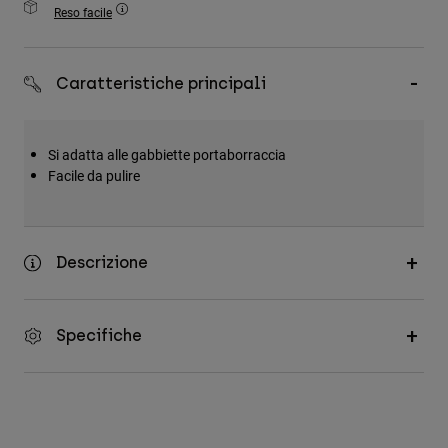
Reso facile
Accessori
Tutti gli accessori
Caratteristiche principali
Borse e zaini
Cappelli e Berretti
Vedi tutto
Si adatta alle gabbiette portaborraccia
Facile da pulire
Descrizione
Specifiche