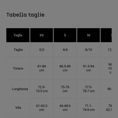
Tabella taglie
Taglia
XS
S
M
L
Taglia
0/2
4/6
8/10
12/14
96.5-
81-84
86.5-89
91.5-94
Torace
101.5
cm
cm
cm
cm
72.5-
75-76
77.5-
Lunghezza
80 cm
73.5 cm
cm
78.7 cm
61-63.5
66-68.6
71.1-
78.7-
Vita
cm
cm
74.9 cm
82.5 cm