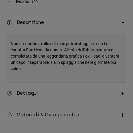
Reso facile
Accessori
Tutti gli accessori
Descrizione
Borse e zaini
Cappelli e Berretti
Non ci sono limiti allo stile che potrai sfoggiare con la
Vedi tutto
canotta Fox Head da donna. Alleata dell'abbronzatura e
completata da una leggendaria grafica Fox Head, diventerà
un capo inseparabile, sia in spiaggia che nelle giornate più
calde.
Dettagli
Materiali & Cura prodotto