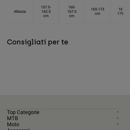
157.5-
160-
165-173
167.5-
Altezza
162.5
167.5
cm
175 cm
cm
cm
Consigliati per te
Top Categorie
MTB
Moto