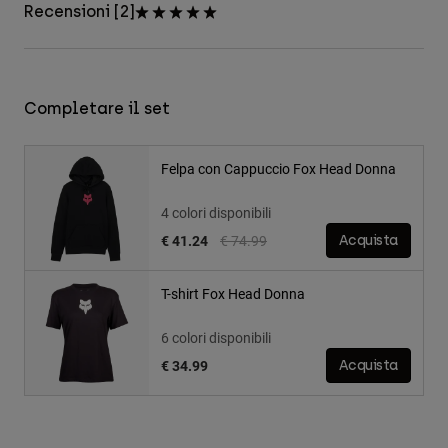
Recensioni [2]
Completare il set
Felpa con Cappuccio Fox Head Donna
4 colori disponibili
Price reduced from
to
€ 41.24
€ 74.99
Acquista
T-shirt Fox Head Donna
6 colori disponibili
€ 34.99
Acquista