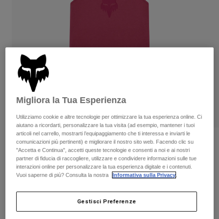
Pantaloni & Pantaloncini
Protezioni
Pantaloni
Camicie
Pantaloni
Maschere
Vedi tutto
Guanti
Calze
Pantaloncini
Vedi tutto
Giacche
Giacche
Donna
Protezioni
T-shirt
Guanti
Moto
Migliora la Tua Esperienza
Maschere
Felpe
Protezioni
Caschi
Utilizziamo cookie e altre tecnologie per ottimizzare la tua esperienza online. Ci
Giacche
aiutano a ricordarti, personalizzare la tua visita (ad esempio, mantener i tuoi
Calze
Maglie​
articoli nel carrello, mostrarti l’equipaggiamento che ti interessa e inviarti le
Pantaloni & Pantaloncini
Maschere
Recensioni
comunicazioni più pertinenti) e migliorare il nostro sito web. Facendo clic su
Pantaloni
"Accetta e Continua", accetti queste tecnologie e consenti a noi e ai nostri
Borse e accessori
Camicie
partner di fiducia di raccogliere, utilizzare e condividere informazioni sulle tue
Canotta Fox Head Donna
Stivali
Calze
interazioni online per personalizzare la tua esperienza digitale e i contenuti.
Vedi tutto
Vuoi saperne di più? Consulta la nostra
Informativa sulla Privacy
.
Parti di ricambio
Protezioni
Prodotto n.
31842
Accessori
Guanti
Gestisci Preferenze
Price reduced from
to
€ 34.99
€ 20.99
40% OFF
Bambini
Maschere
Parti di ricambio