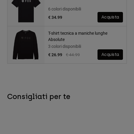
6 colori disponibili
€ 34.99
Acquista
T-shirt tecnica a maniche lunghe
Absolute
3 colori disponibili
Price reduced from
to
€ 26.99
€ 44.99
Acquista
Consigliati per te