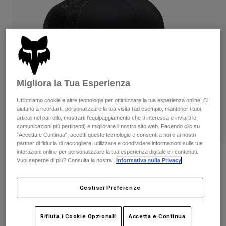
Pantaloni & Pantaloncini
Protezioni
Pantaloni
Camicie
Pantaloni
Maschere
Vedi tutto
Guanti
Calze
Pantaloncini
Vedi tutto
Giacche
Giacche
Donna
Migliora la Tua Esperienza
Protezioni
T-shirt
Guanti
Moto
Utilizziamo cookie e altre tecnologie per ottimizzare la tua esperienza online. Ci
Maschere
aiutano a ricordarti, personalizzare la tua visita (ad esempio, mantener i tuoi
Felpe
articoli nel carrello, mostrarti l’equipaggiamento che ti interessa e inviarti le
Protezioni
Caschi
Giacche
comunicazioni più pertinenti) e migliorare il nostro sito web. Facendo clic su
Calze
"Accetta e Continua", accetti queste tecnologie e consenti a noi e ai nostri
Maglie​
Pantaloni & Pantaloncini
Maschere
partner di fiducia di raccogliere, utilizzare e condividere informazioni sulle tue
Pantaloni
interazioni online per personalizzare la tua esperienza digitale e i contenuti.
Borse e accessori
Camicie
Recensioni
Vuoi saperne di più? Consulta la nostra
Informativa sulla Privacy
.
Stivali
Calze
Vedi tutto
Cappellino regolabile Absolute Mesh
Parti di ricambio
Protezioni
Gestisci Preferenze
Accessori
Guanti
Prodotto n.
31640-001-OS
Bambini
Maschere
Parti di ricambio
Rifiuta i Cookie Opzionali
Accetta e Continua
€ 34.99