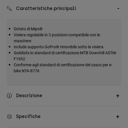
Accessori
Caratteristiche principali
Tutti gli accessori
Borse e zaini
Dotato di Mips®
Visiera regolabile in 3 posizioni compatibile con le
Cappelli e Berretti
maschere
Vedi tutto
Include supporto GoPro® rimovibile sotto la visiera
Soddisfa lo standard di certificazione MTB Downhill ASTM-
F1952
Conforme agli standard di certificazione del casco per e-
bike NTA-8776
Descrizione
Specifiche