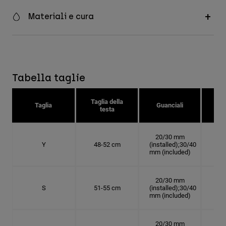
Materiali e cura
Tabella taglie
Taglia della
Tag
Taglia
Guanciali
testa
c
20/30 mm
Y
48-52 cm
(installed);30/40
15.
mm (included)
20/30 mm
S
51-55 cm
(installed);30/40
16.
mm (included)
20/30 mm