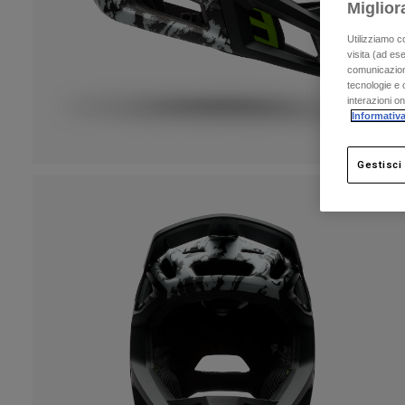
Miglior
Utilizziamo c
visita (ad ese
comunicazioni
tecnologie e c
interazioni o
Informativa
Gestisci