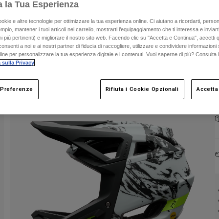
a la Tua Esperienza
ookie e altre tecnologie per ottimizzare la tua esperienza online. Ci aiutano a ricordarti, person
mpio, mantener i tuoi articoli nel carrello, mostrarti l’equipaggiamento che ti interessa e inviarti
 più pertinenti) e migliorare il nostro sito web. Facendo clic su "Accetta e Continua", accetti 
onsenti a noi e ai nostri partner di fiducia di raccogliere, utilizzare e condividere informazioni 
nline per personalizzare la tua esperienza digitale e i contenuti. Vuoi saperne di più? Consulta 
 sulla Privacy
.
 Preferenze
Rifiuta i Cookie Opzionali
Accetta