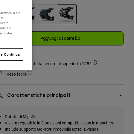
alizzare la tua
 le
queste
selezionato
sulle tue
la nostra
Aggiungi al carrello
 e Continua
Spedizione gratuita per ordini superiori a 125€
Reso facile
Caratteristiche principali
Dotato di Mips®
Visiera regolabile in 3 posizioni compatibile con le maschere
Include supporto GoPro® rimovibile sotto la visiera