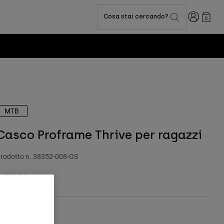
Accedi
Cosa stai cercando?
0
MTB
Casco Proframe Thrive per ragazzi
rodotto n.
38352-008-OS
 269.99
olore -
Bianco