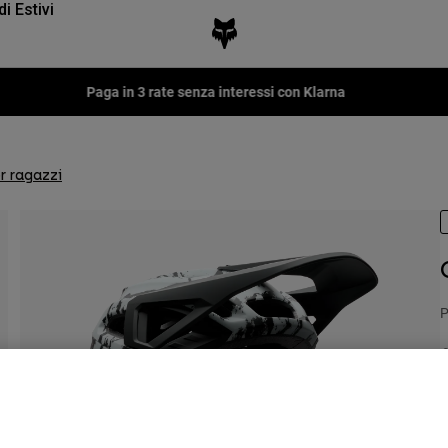
di Estivi
Fox LAB Capsule Collection -
Scopri
r ragazzi
P
€
C