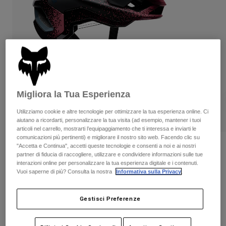
Pantaloni & Pantaloncini
Protezioni
Pantaloni
Camicie
Pantaloni
Maschere
Vedi tutto
Guanti
Calze
Pantaloncini
Vedi tutto
Giacche
Giacche
Donna
Protezioni
Migliora la Tua Esperienza
T-shirt
Guanti
Moto
Maschere
Felpe
Utilizziamo cookie e altre tecnologie per ottimizzare la tua esperienza online. Ci
Protezioni
Caschi
aiutano a ricordarti, personalizzare la tua visita (ad esempio, mantener i tuoi
Giacche
articoli nel carrello, mostrarti l’equipaggiamento che ti interessa e inviarti le
Calze
Maglie​
comunicazioni più pertinenti) e migliorare il nostro sito web. Facendo clic su
Pantaloni & Pantaloncini
Maschere
"Accetta e Continua", accetti queste tecnologie e consenti a noi e ai nostri
Casco Speedframe RS Aura
Pantaloni
partner di fiducia di raccogliere, utilizzare e condividere informazioni sulle tue
Borse e accessori
Camicie
interazioni online per personalizzare la tua esperienza digitale e i contenuti.
Stivali
Calze
Prodotto n.
38360
Vuoi saperne di più? Consulta la nostra
Informativa sulla Privacy
.
Vedi tutto
Parti di ricambio
Protezioni
€ 249.99
Accessori
Gestisci Preferenze
Guanti
Bambini
Maschere
Parti di ricambio