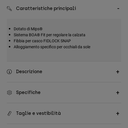
Accessori
Caratteristiche principali
Tutti gli accessori
Borse e zaini
Dotato di Mips®
Sistema BOA® Fit per regolare la calzata
Cappelli e Berretti
Fibbia per casco FIDLOCK SNAP
Vedi tutto
Alloggiamento specifico per occhiali da sole
Descrizione
Specifiche
Taglie e vestibilità