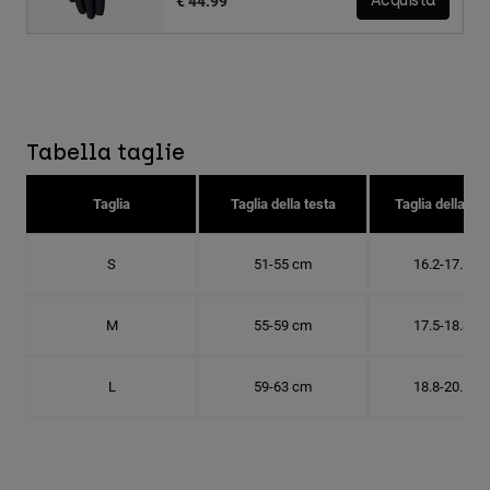
€ 44.99
Acquista
Tabella taglie
Taglia
Taglia della testa
Taglia della cal
S
51-55 cm
16.2-17.5 c
M
55-59 cm
17.5-18.8 c
L
59-63 cm
18.8-20.1 c