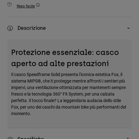
Accessori
Reso facile
Tutti gli accessori
Descrizione
Borse e zaini
Cappelli e Berretti
Vedi tutto
Protezione essenziale: casco
aperto ad alte prestazioni
Il casco Speedframe Solid presenta l'iconica estetica Fox, il
sistema MIPS®, che ti protegge mentre affronti i sentieri più
impervi, una ventilazione ottimizzata per mantenerti sempre
fresco e la tecnologia 360° Fit System, per una calzata
perfetta. Il tocco finale? La leggendaria audacia dello stile
Fox, per uno dei caschi da mountain bike più performanti del
momento.