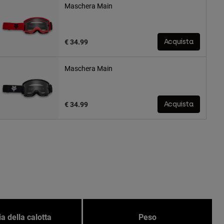
Maschera Main
€ 34.99
Acquista
Maschera Main
€ 34.99
Acquista
ia della calotta
Peso