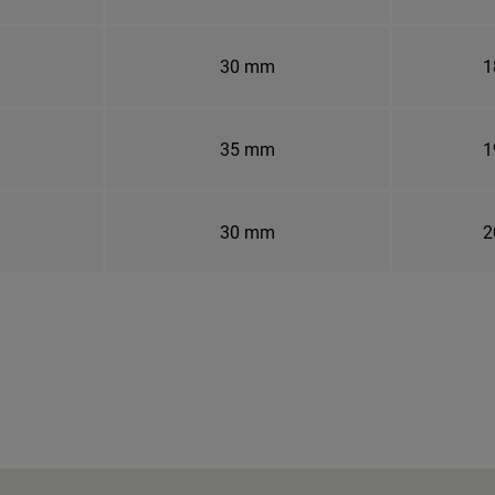
30 mm
1
35 mm
1
30 mm
2