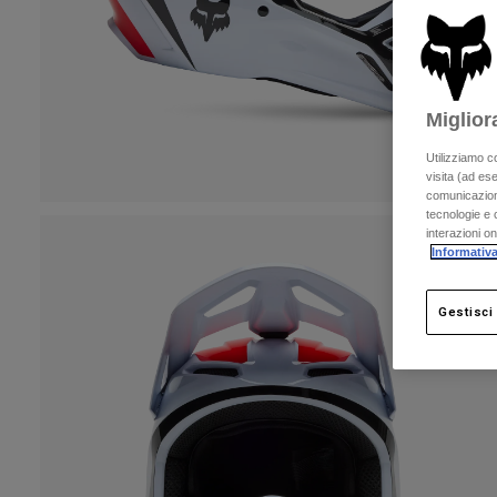
Miglior
Utilizziamo c
visita (ad ese
comunicazioni
tecnologie e c
interazioni o
Informativa
Gestisci