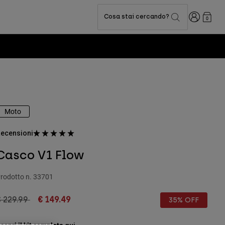
Accedi
Cosa stai cercando?
0
Moto
ecensioni
Casco V1 Flow
rodotto n.
33701
rice reduced from
to
 229.99
€ 149.49
35% OFF