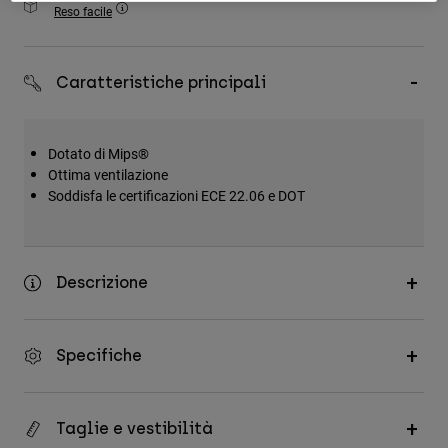
Reso facile
Accessori
Tutti gli accessori
Caratteristiche principali
Borse e zaini
Cappelli e Berretti
Dotato di Mips®
Vedi tutto
Ottima ventilazione
Soddisfa le certificazioni ECE 22.06 e DOT
Descrizione
Specifiche
Taglie e vestibilità