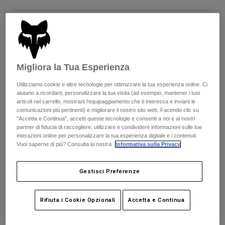
Giacche
Esplora Moto
T-shirt
Calze
Felpe
Tabella taglie
Vedi tutto
Product Help
Vedi tutto
Esplora MTB
XS
S
M
L
XL
2XL
Guida all'attrezzatura per motocross
Migliora la Tua Esperienza
Abbigliamento Casual
Product Help
Accessori
Guida alla cura del casco
Utilizziamo cookie e altre tecnologie per ottimizzare la tua esperienza online. Ci
aiutano a ricordarti, personalizzare la tua visita (ad esempio, mantener i tuoi
Guida all'attrezzatura per MTB
Tops
Guida alla cura degli Stivali
Colore -
Nero/Bianco
articoli nel carrello, mostrarti l’equipaggiamento che ti interessa e inviarti le
Cappelli e Berretti
comunicazioni più pertinenti) e migliorare il nostro sito web. Facendo clic su
Felpe
Guida alla cura del casco
"Accetta e Continua", accetti queste tecnologie e consenti a noi e ai nostri
Borse e zaini
partner di fiducia di raccogliere, utilizzare e condividere informazioni sulle tue
Giacche
Calzini
interazioni online per personalizzare la tua esperienza digitale e i contenuti.
Vuoi saperne di più? Consulta la nostra
Informativa sulla Privacy
.
Pantaloni​
selezionato
Adesivi
Pantaloncini
Altri Accessori
Aggiungi al carrello
Gestisci Preferenze
Costumi
Vedi tutto
Vedi tutto
Rifiuta i Cookie Opzionali
Accetta e Continua
Spedizione gratuita per ordini superiori a 125€