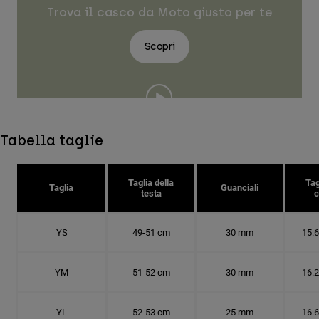
Trova il casco da Moto giusto per te
Scopri
Tabella taglie
Taglia della
Tag
Taglia
Guanciali
testa
c
YS
49-51 cm
30 mm
15.
YM
51-52 cm
30 mm
16.
YL
52-53 cm
25 mm
16.