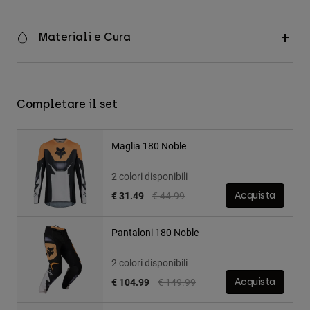
Materiali e Cura
Completare il set
Maglia 180 Noble
2 colori disponibili
Price reduced from
to
€ 31.49
€ 44.99
Acquista
Pantaloni 180 Noble
2 colori disponibili
Price reduced from
to
€ 104.99
€ 149.99
Acquista