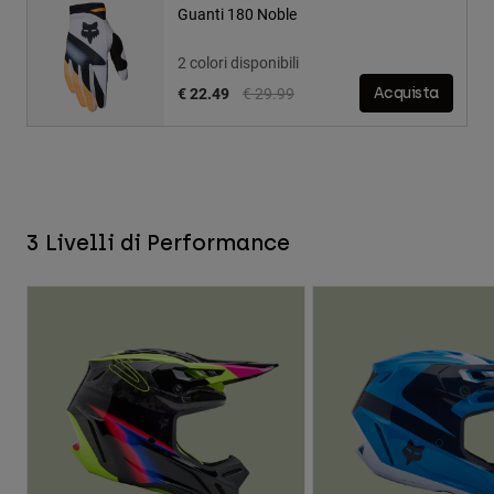
Guanti 180 Noble
2 colori disponibili
Price reduced from
to
€ 22.49
€ 29.99
Acquista
3 Livelli di Performance