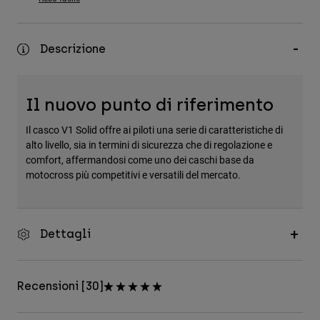
Accessori
Tutti gli accessori
Descrizione
Borse e zaini
Cappelli e Berretti
Il nuovo punto di riferimento
Vedi tutto
Il casco V1 Solid offre ai piloti una serie di caratteristiche di
alto livello, sia in termini di sicurezza che di regolazione e
comfort, affermandosi come uno dei caschi base da
motocross più competitivi e versatili del mercato.
Dettagli
Recensioni [30]