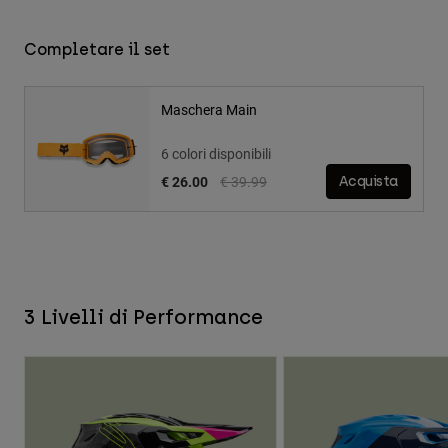
Completare il set
Maschera Main
6 colori disponibili
Price reduced from
to
€ 26.00
€ 39.99
Acquista
3 Livelli di Performance