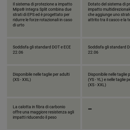
Il sistema di protezione a impatto
Dotato del sistema di p
Mips® Integra Split combina due
impatto multidireziona
strati di EPS ed è progettato per
che aggiunge uno strat
ridurre le forze rotazionali in caso
attrito tra il casco e la 
di urto
Soddisfa gli standard DOT e ECE
Soddisfa gli standard 
22.06
22.06
Disponibile nelle taglie per adulti
Disponibile nelle taglie 
(XS - XXL)
(YS - YL) e nelle taglie p
(XS - XXL)
_
La calotta in fibra di carbonio
offre una maggiore resistenza agli
impatti riducendo il peso