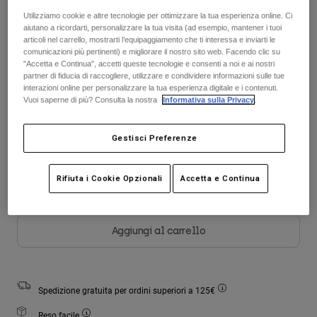
Giacche
Esplora Moto
T-shirt
Utilizziamo cookie e altre tecnologie per ottimizzare la tua esperienza online. Ci
Calze
aiutano a ricordarti, personalizzare la tua visita (ad esempio, mantener i tuoi
Felpe
Tabella taglie
articoli nel carrello, mostrarti l’equipaggiamento che ti interessa e inviarti le
Vedi tutto
comunicazioni più pertinenti) e migliorare il nostro sito web. Facendo clic su
Product Help
Vedi tutto
Esplora MTB
"Accetta e Continua", accetti queste tecnologie e consenti a noi e ai nostri
XS
S
M
L
XL
2XL
partner di fiducia di raccogliere, utilizzare e condividere informazioni sulle tue
Guida all'attrezzatura per motocross
interazioni online per personalizzare la tua esperienza digitale e i contenuti.
Vuoi saperne di più? Consulta la nostra
Informativa sulla Privacy
.
Abbigliamento Casual
Product Help
Accessori
Guida alla cura del casco
Colore -
Nero opaco
Guida all'attrezzatura per MTB
Tops
Gestisci Preferenze
Guida alla cura degli Stivali
Cappelli e Berretti
Felpe
Guida alla cura del casco
Borse e zaini
Rifiuta i Cookie Opzionali
Accetta e Continua
Giacche
Calzini
selezionato
Pantaloni​
Adesivi
Pantaloncini
Aggiungi al carrello
Altri Accessori
Costumi
Vedi tutto
Vedi tutto
Spedizione gratuita per ordini superiori a 125€
Reso facile