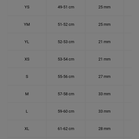
YS
49-51 cm
25 mm
15.
YM
51-52 cm
25 mm
15.
YL
52-53 cm
21 mm
16.
XS
53-54 cm
21 mm
16.
S
55-56 cm
27 mm
17.
M
57-58 cm
33 mm
18.
L
59-60 cm
33 mm
18.7
XL
61-62 cm
28 mm
19.