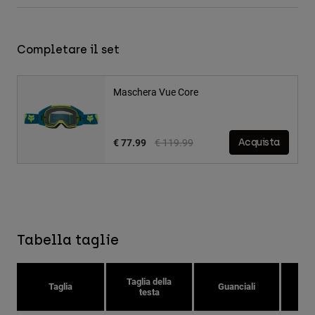
Completare il set
Maschera Vue Core
Price reduced from
to
€ 77.99
€ 119.99
Acquista
Tabella taglie
Taglia della
Tag
Taglia
Guanciali
testa
c