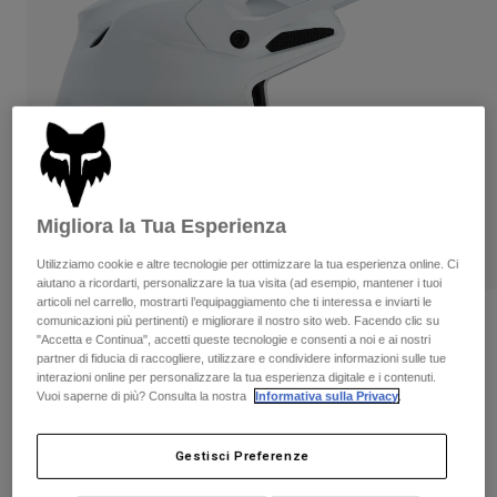
Pantaloni & Pantaloncini
Protezioni
Pantaloni
Camicie
Pantaloni
Maschere
Vedi tutto
Guanti
Calze
Pantaloncini
Vedi tutto
Giacche
Giacche
Donna
Protezioni
T-shirt
Guanti
Moto
Migliora la Tua Esperienza
Maschere
Felpe
PLAY
Protezioni
Caschi
Utilizziamo cookie e altre tecnologie per ottimizzare la tua esperienza online. Ci
Giacche
aiutano a ricordarti, personalizzare la tua visita (ad esempio, mantener i tuoi
Calze
Maglie​
articoli nel carrello, mostrarti l’equipaggiamento che ti interessa e inviarti le
Pantaloni & Pantaloncini
Maschere
comunicazioni più pertinenti) e migliorare il nostro sito web. Facendo clic su
Recensioni
Pantaloni
"Accetta e Continua", accetti queste tecnologie e consenti a noi e ai nostri
Borse e accessori
Camicie
partner di fiducia di raccogliere, utilizzare e condividere informazioni sulle tue
Casco V3 Solid
Stivali
Calze
interazioni online per personalizzare la tua esperienza digitale e i contenuti.
Vedi tutto
Vuoi saperne di più? Consulta la nostra
Informativa sulla Privacy
.
Parti di ricambio
Protezioni
Prodotto n.
31365
Accessori
Guanti
Gestisci Preferenze
€ 439.99
Bambini
Maschere
Parti di ricambio