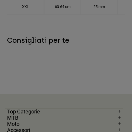
XXL
63-64 cm
25 mm
20.
Consigliati per te
Top Categorie
MTB
Moto
Accessori