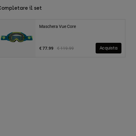
Completare il set
Maschera Vue Core
Price reduced from
to
€ 77.99
€ 119.99
Acquista