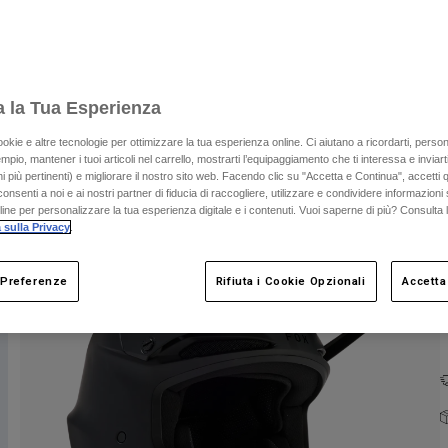
a la Tua Esperienza
ookie e altre tecnologie per ottimizzare la tua esperienza online. Ci aiutano a ricordarti, person
mpio, mantener i tuoi articoli nel carrello, mostrarti l’equipaggiamento che ti interessa e inviarti
C
 più pertinenti) e migliorare il nostro sito web. Facendo clic su "Accetta e Continua", accetti 
onsenti a noi e ai nostri partner di fiducia di raccogliere, utilizzare e condividere informazioni 
nline per personalizzare la tua esperienza digitale e i contenuti. Vuoi saperne di più? Consulta 
 sulla Privacy
.
 Preferenze
Rifiuta i Cookie Opzionali
Accetta