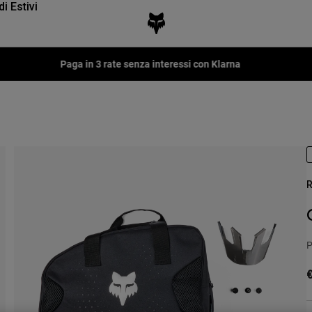
di Estivi
Fox LAB Capsule Collection -
Scopri
R
P
€