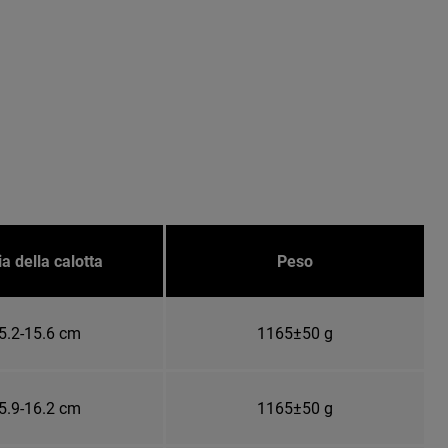
ia della calotta
Peso
5.2-15.6 cm
1165±50 g
5.9-16.2 cm
1165±50 g