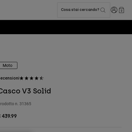
Accedi
Cosa stai cercando?
0
Moto
ecensioni
Casco V3 Solid
rodotto n.
31365
 439.99