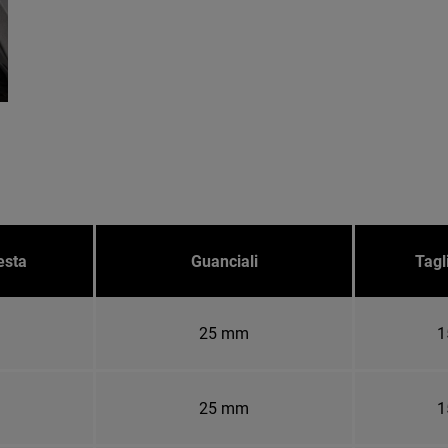
esta
Guanciali
Tagl
25 mm
1
25 mm
1