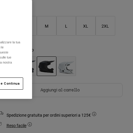
Tabella taglie
XS
S
M
L
XL
2XL
alizzare la tua
 le
olore -
Nero opaco
queste
sulle tue
la nostra
selezionato
 e Continua
Aggiungi al carrello
Spedizione gratuita per ordini superiori a 125€
Reso facile