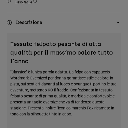
Reso facile
Accessori
Tutti gli accessori
Descrizione
Borse e zaini
Cappelli e Berretti
Tessuto felpato pesante di alta
Vedi tutto
qualità per il massimo calore tutto
l'anno
"Classico" è l'unica parola adatta. La felpa con cappuccio
Wordmark Oversized per donna garantisce stile e calore: in
pista, sui sentieri, davanti al fuoco e ovunque ti portino le tue
avventure, mettendo KO il freddo. Confezionata in tessuto
felpato pesante di prima qualità, è morbida e confortevole e
presenta un taglio oversize che va di tendenza questa
stagione. Presenta inoltre l'iconico marchio Fox ricamato in
tono con la silhouette tinta in capo.