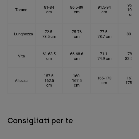
96.5-
81-84
86.5-89
91.5-94
Torace
101.5
cm
cm
cm
cm
72.5-
75-76
77.5-
Lunghezza
80 cm
73.5 cm
cm
78.7 cm
61-63.5
66-68.6
71.1-
78.7-
Vita
cm
cm
74.9 cm
82.5 cm
157.5-
160-
165-173
167.5-
Altezza
162.5
167.5
cm
175 cm
cm
cm
Consigliati per te