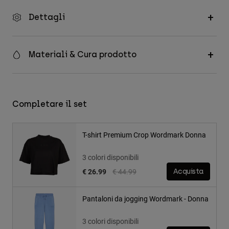
Dettagli
Materiali & Cura prodotto
Completare il set
T-shirt Premium Crop Wordmark Donna
3 colori disponibili
Price reduced from
to
€ 26.99
€ 44.99
Acquista
Pantaloni da jogging Wordmark - Donna
3 colori disponibili