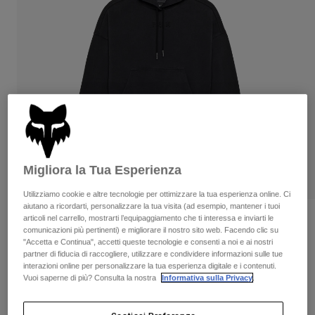
Pantaloni & Pantaloncini
Protezioni
Pantaloni
Camicie
Pantaloni
Maschere
Vedi tutto
Guanti
Calze
Pantaloncini
Vedi tutto
Giacche
Giacche
Donna
Protezioni
T-shirt
Guanti
Moto
Maschere
Felpe
Protezioni
Caschi
Migliora la Tua Esperienza
Giacche
Calze
Maglie​
Utilizziamo cookie e altre tecnologie per ottimizzare la tua esperienza online. Ci
Pantaloni & Pantaloncini
Maschere
aiutano a ricordarti, personalizzare la tua visita (ad esempio, mantener i tuoi
Pantaloni
articoli nel carrello, mostrarti l’equipaggiamento che ti interessa e inviarti le
Borse e accessori
Felpa con cappuccio Wordmark
Camicie
comunicazioni più pertinenti) e migliorare il nostro sito web. Facendo clic su
Stivali
Oversized - Donna
Calze
Vedi tutto
"Accetta e Continua", accetti queste tecnologie e consenti a noi e ai nostri
Parti di ricambio
partner di fiducia di raccogliere, utilizzare e condividere informazioni sulle tue
Protezioni
Prodotto n.
32830
interazioni online per personalizzare la tua esperienza digitale e i contenuti.
Accessori
Guanti
Vuoi saperne di più? Consulta la nostra
Informativa sulla Privacy
.
Price reduced from
to
€ 89.99
€ 53.99
Bambini
40% OFF
Maschere
Parti di ricambio