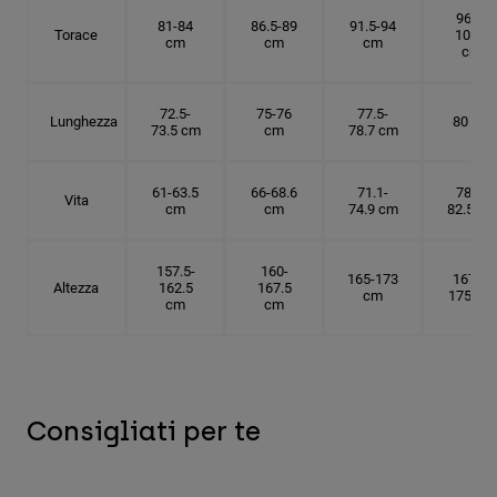
96.5-
81-84
86.5-89
91.5-94
Torace
101.5
cm
cm
cm
cm
72.5-
75-76
77.5-
Lunghezza
80 cm
73.5 cm
cm
78.7 cm
61-63.5
66-68.6
71.1-
78.7-
Vita
cm
cm
74.9 cm
82.5 cm
157.5-
160-
165-173
167.5-
Altezza
162.5
167.5
cm
175 cm
cm
cm
Consigliati per te