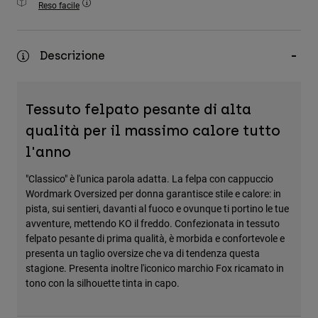
Reso facile
Accessori
Tutti gli accessori
Descrizione
Borse e zaini
Cappelli e Berretti
Tessuto felpato pesante di alta
Vedi tutto
qualità per il massimo calore tutto
l'anno
"Classico" è l'unica parola adatta. La felpa con cappuccio
Wordmark Oversized per donna garantisce stile e calore: in
pista, sui sentieri, davanti al fuoco e ovunque ti portino le tue
avventure, mettendo KO il freddo. Confezionata in tessuto
felpato pesante di prima qualità, è morbida e confortevole e
presenta un taglio oversize che va di tendenza questa
stagione. Presenta inoltre l'iconico marchio Fox ricamato in
tono con la silhouette tinta in capo.