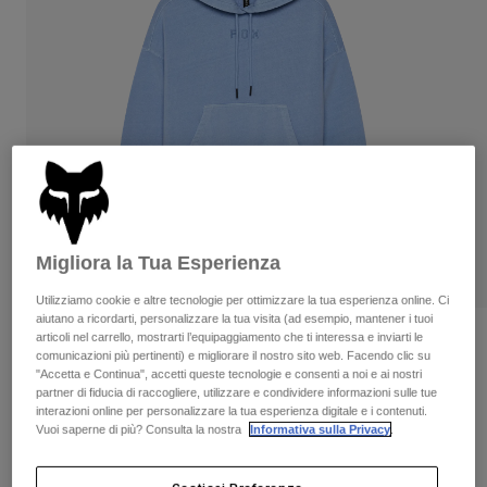
Pantaloni & Pantaloncini
Protezioni
Pantaloni
Camicie
Pantaloni
Maschere
Vedi tutto
Guanti
Calze
Pantaloncini
Vedi tutto
Giacche
Giacche
Donna
Protezioni
T-shirt
Guanti
Moto
Maschere
Felpe
Protezioni
Caschi
Migliora la Tua Esperienza
Giacche
Calze
Maglie​
Utilizziamo cookie e altre tecnologie per ottimizzare la tua esperienza online. Ci
Pantaloni & Pantaloncini
Maschere
aiutano a ricordarti, personalizzare la tua visita (ad esempio, mantener i tuoi
Pantaloni
articoli nel carrello, mostrarti l’equipaggiamento che ti interessa e inviarti le
Borse e accessori
Felpa con cappuccio Wordmark
Camicie
comunicazioni più pertinenti) e migliorare il nostro sito web. Facendo clic su
Stivali
Oversized - Donna
Calze
Vedi tutto
"Accetta e Continua", accetti queste tecnologie e consenti a noi e ai nostri
Parti di ricambio
partner di fiducia di raccogliere, utilizzare e condividere informazioni sulle tue
Protezioni
Prodotto n.
32830
interazioni online per personalizzare la tua esperienza digitale e i contenuti.
Accessori
Guanti
Vuoi saperne di più? Consulta la nostra
Informativa sulla Privacy
.
Price reduced from
to
€ 89.99
€ 45.00
Bambini
50% OFF
Maschere
Parti di ricambio