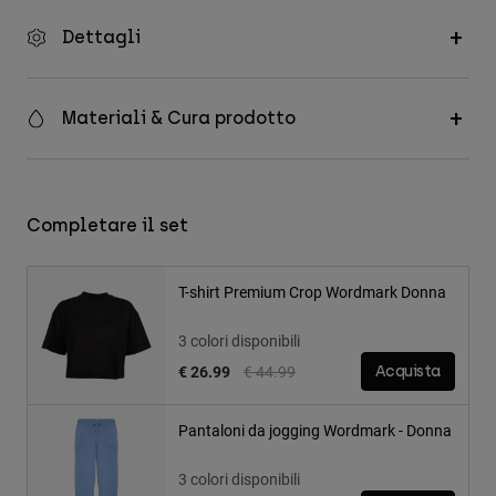
Dettagli
Materiali & Cura prodotto
Completare il set
T-shirt Premium Crop Wordmark Donna
3 colori disponibili
Price reduced from
to
€ 26.99
€ 44.99
Acquista
Pantaloni da jogging Wordmark - Donna
3 colori disponibili