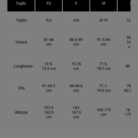
Taglia
XS
S
M
L
Taglia
0/2
4/6
8/10
12/14
96.5-
81-84
86.5-89
91.5-94
Torace
101.5
cm
cm
cm
cm
72.5-
75-76
77.5-
Lunghezza
80 cm
73.5 cm
cm
78.7 cm
61-63.5
66-68.6
71.1-
78.7-
Vita
cm
cm
74.9 cm
82.5 cm
157.5-
160-
165-173
167.5-
Altezza
162.5
167.5
cm
175 cm
cm
cm