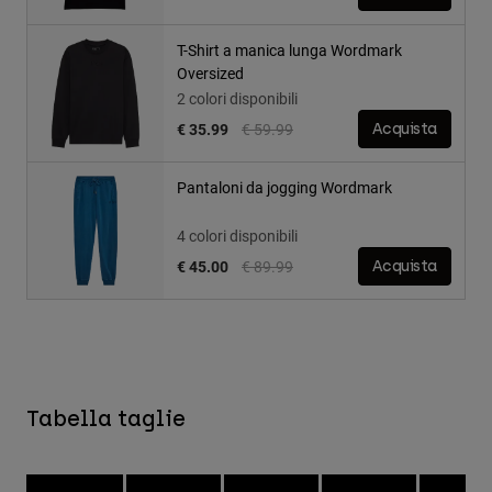
T-Shirt a manica lunga Wordmark
Oversized
2 colori disponibili
Price reduced from
to
€ 35.99
€ 59.99
Acquista
Pantaloni da jogging Wordmark
4 colori disponibili
Price reduced from
to
€ 45.00
€ 89.99
Acquista
Tabella taglie