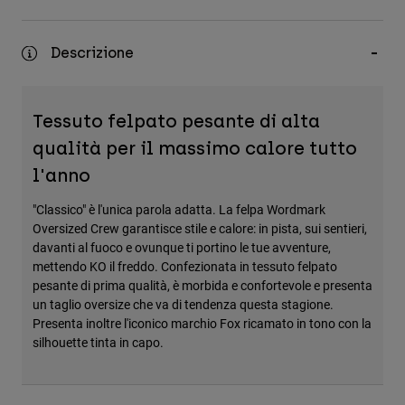
Accessori
Descrizione
Tutti gli accessori
Borse e zaini
Cappelli e Berretti
Tessuto felpato pesante di alta
Vedi tutto
qualità per il massimo calore tutto
l'anno
"Classico" è l'unica parola adatta. La felpa Wordmark
Oversized Crew garantisce stile e calore: in pista, sui sentieri,
davanti al fuoco e ovunque ti portino le tue avventure,
mettendo KO il freddo. Confezionata in tessuto felpato
pesante di prima qualità, è morbida e confortevole e presenta
un taglio oversize che va di tendenza questa stagione.
Presenta inoltre l'iconico marchio Fox ricamato in tono con la
silhouette tinta in capo.