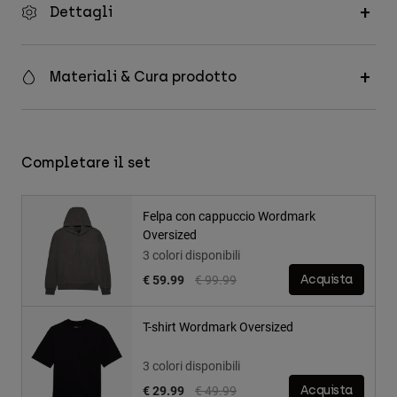
Dettagli
Materiali & Cura prodotto
Completare il set
Felpa con cappuccio Wordmark
Oversized
3 colori disponibili
Price reduced from
to
€ 59.99
€ 99.99
Acquista
T-shirt Wordmark Oversized
3 colori disponibili
Price reduced from
to
€ 29.99
€ 49.99
Acquista