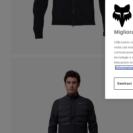
Miglior
Utilizziamo c
visita (ad ese
comunicazioni
tecnologie e c
interazioni o
Informativa
Gestisci