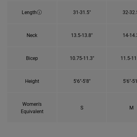
Length
31-31.5"
32-32.
Neck
13.5-13.8"
14-14.
Bicep
10.75-11.3"
11.5-11
Height
5'6"-5'8"
5'6"-5'
Women's
S
M
Equivalent