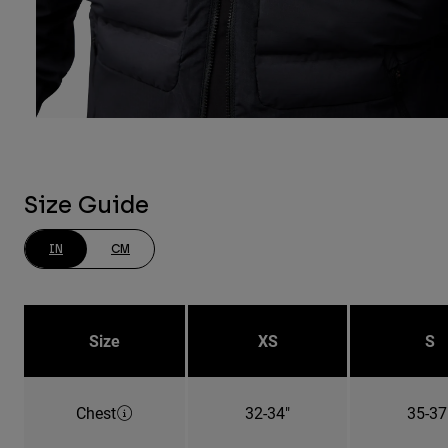
Size Guide
IN
CM
Size
XS
S
Chest
32-34"
35-37