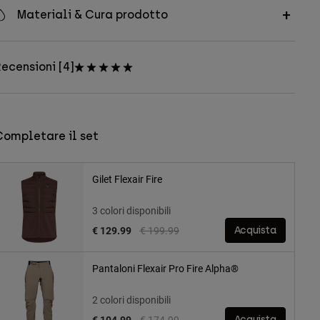
Materiali & Cura prodotto
ecensioni [4]
Completare il set
Gilet Flexair Fire
3 colori disponibili
Price reduced from
to
€ 129.99
€ 199.99
Acquista
Pantaloni Flexair Pro Fire Alpha®
2 colori disponibili
Price reduced from
to
€ 104.99
€ 174.99
Acquista