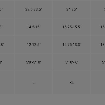
5"
32.5-33.5"
34-35"
3"
14.5-15"
15.25-15.5"
15
.8"
12-12.5"
12.75-13.3"
13
8"
5'8"-5'10"
5'10"- 6'
5'
L
XL