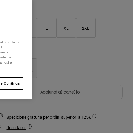
Tabella taglie
S
M
L
XL
2XL
alizzare la tua
 le
olore -
Nero
queste
sulle tue
la nostra
selezionato
 e Continua
Aggiungi al carrello
Spedizione gratuita per ordini superiori a 125€
Reso facile