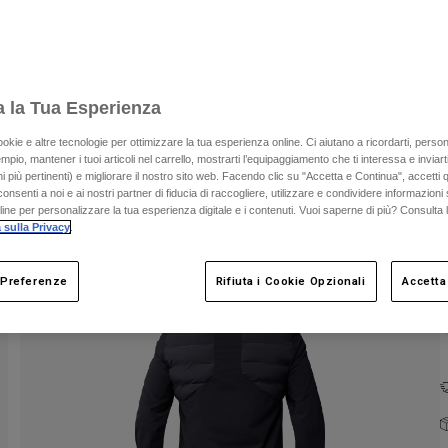
a la Tua Esperienza
ookie e altre tecnologie per ottimizzare la tua esperienza online. Ci aiutano a ricordarti, person
mpio, mantener i tuoi articoli nel carrello, mostrarti l’equipaggiamento che ti interessa e inviarti
C
 più pertinenti) e migliorare il nostro sito web. Facendo clic su "Accetta e Continua", accetti 
onsenti a noi e ai nostri partner di fiducia di raccogliere, utilizzare e condividere informazioni 
nline per personalizzare la tua esperienza digitale e i contenuti. Vuoi saperne di più? Consulta 
 sulla Privacy
.
 Preferenze
Rifiuta i Cookie Opzionali
Accetta