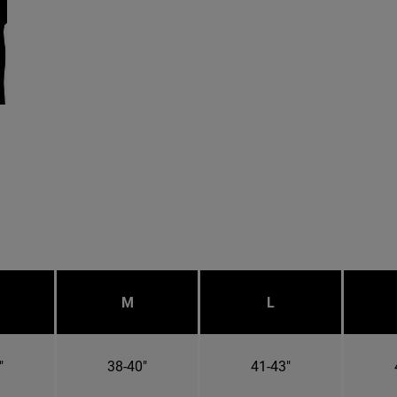
M
L
"
38-40"
41-43"